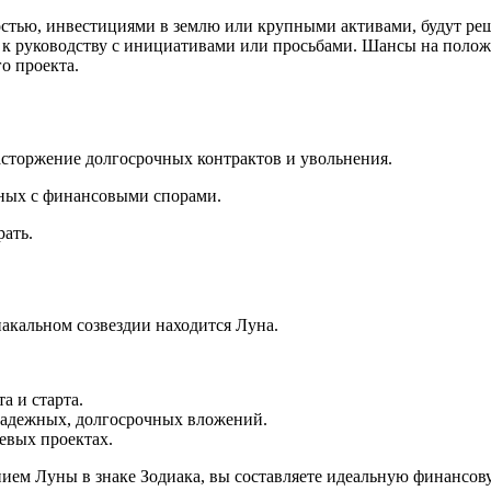
тью, инвестициями в землю или крупными активами, будут реш
 руководству с инициативами или просьбами. Шансы на положит
о проекта.
асторжение долгосрочных контрактов и увольнения.
нных с финансовыми спорами.
ать.
иакальном созвездии находится Луна.
а и старта.
 надежных, долгосрочных вложений.
евых проектах.
нием Луны в знаке Зодиака, вы составляете идеальную финансов