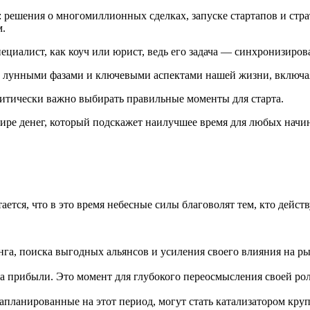
 решения о многомиллионных сделках, запуске стартапов и стра
м.
ециалист, как коуч или юрист, ведь его задача — синхронизиро
у лунными фазами и ключевыми аспектами нашей жизни, включа
ритически важно выбирать правильные моменты для старта.
мире денег, который подскажет наилучшее время для любых начи
тся, что в это время небесные силы благоволят тем, кто действ
га, поиска выгодных альянсов и усиления своего влияния на р
а прибыли. Это момент для глубокого переосмысления своей рол
апланированные на этот период, могут стать катализатором кр