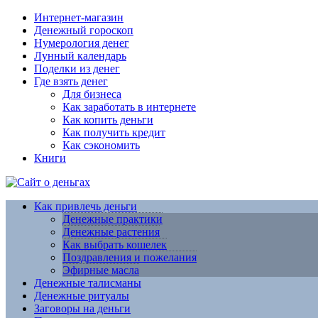
Интернет-магазин
Денежный гороскоп
Нумерология денег
Лунный календарь
Поделки из денег
Где взять денег
Для бизнеса
Как заработать в интернете
Как копить деньги
Как получить кредит
Как сэкономить
Книги
Как привлечь деньги
Денежные практики
Денежные растения
Как выбрать кошелек
Поздравления и пожелания
Эфирные масла
Денежные талисманы
Денежные ритуалы
Заговоры на деньги