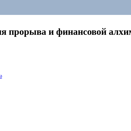
ия прорыва и финансовой алх
д