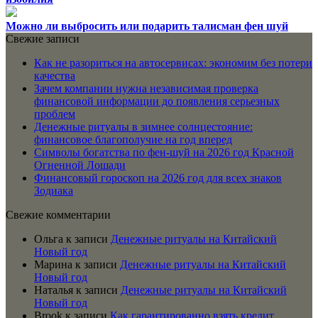
Можно ли выбросить или подарить талисман фен шуй
Свежие записи
Как не разориться на автосервисах: экономим без потери
качества
Зачем компании нужна независимая проверка
финансовой информации до появления серьезных
проблем
Денежные ритуалы в зимнее солнцестояние:
финансовое благополучие на год вперед
Символы богатства по фен-шуй на 2026 год Красной
Огненной Лошади
Финансовый гороскоп на 2026 год для всех знаков
Зодиака
Свежие комментарии
Ольга
к записи
Денежные ритуалы на Китайский
Новый год
Марина
к записи
Денежные ритуалы на Китайский
Новый год
Наталья
к записи
Денежные ритуалы на Китайский
Новый год
Brook
к записи
Как гарантированно взять кредит