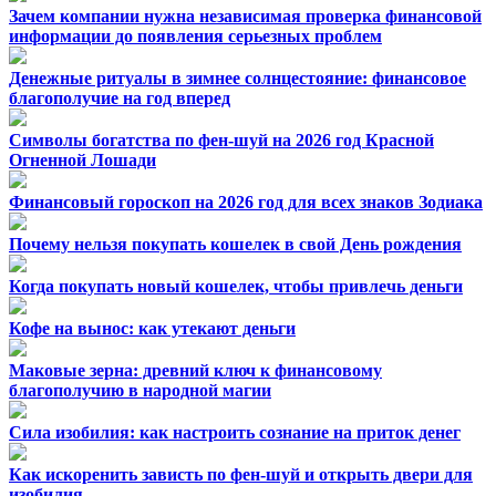
Зачем компании нужна независимая проверка финансовой
информации до появления серьезных проблем
Денежные ритуалы в зимнее солнцестояние: финансовое
благополучие на год вперед
Символы богатства по фен-шуй на 2026 год Красной
Огненной Лошади
Финансовый гороскоп на 2026 год для всех знаков Зодиака
Почему нельзя покупать кошелек в свой День рождения
Когда покупать новый кошелек, чтобы привлечь деньги
Кофе на вынос: как утекают деньги
Маковые зерна: древний ключ к финансовому
благополучию в народной магии
Сила изобилия: как настроить сознание на приток денег
Как искоренить зависть по фен-шуй и открыть двери для
изобилия