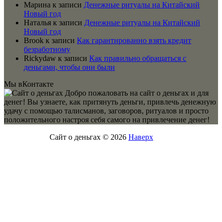
Марина
к записи
Денежные ритуалы на Китайский
Новый год
Наталья
к записи
Денежные ритуалы на Китайский
Новый год
Brook
к записи
Как гарантированно взять кредит
безработному
Rickydaw
к записи
Как правильно обращаться с
деньгами, чтобы они были
Мы вКонтакте
Добро пожаловать на сайт о деньгах и для
денег! Вы узнаете, как притянуть деньги, привлечь денежную
удачу с помощью талисманов, заговоров, ритуалов и просто
положительного настроя себя самого на привлечение денег!
Сайт о деньгах © 2026
Наверх