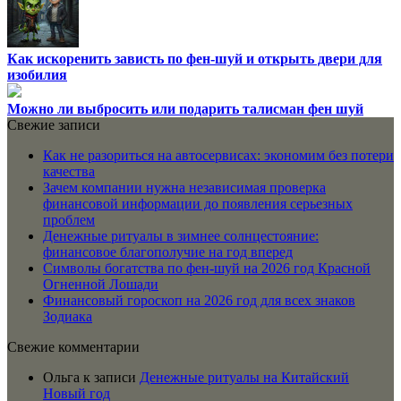
Как искоренить зависть по фен-шуй и открыть двери для
изобилия
Можно ли выбросить или подарить талисман фен шуй
Свежие записи
Как не разориться на автосервисах: экономим без потери
качества
Зачем компании нужна независимая проверка
финансовой информации до появления серьезных
проблем
Денежные ритуалы в зимнее солнцестояние:
финансовое благополучие на год вперед
Символы богатства по фен-шуй на 2026 год Красной
Огненной Лошади
Финансовый гороскоп на 2026 год для всех знаков
Зодиака
Свежие комментарии
Ольга
к записи
Денежные ритуалы на Китайский
Новый год