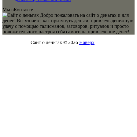
Мы вКонтакте
Добро пожаловать на сайт о деньгах и для
денег! Вы узнаете, как притянуть деньги, привлечь денежную
удачу с помощью талисманов, заговоров, ритуалов и просто
положительного настроя себя самого на привлечение денег!
Сайт о деньгах © 2026
Наверх