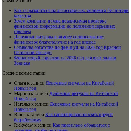
Свежие записи
Как не разориться на автосервисах: экономим без потери
качества
Зачем компании нужна независимая проверка
финансовой информации до появления серьезных
проблем
Денежные ритуалы в зимнее солнцестояние:
финансовое благополучие на год вперед
Символы богатства по фен-шуй на 2026 год Красной
Огненной Лошади
Финансовый гороскоп на 2026 год для всех знаков
Зодиака
Свежие комментарии
Ольга
к записи
Денежные ритуалы на Китайский
Новый год
Марина
к записи
Денежные ритуалы на Китайский
Новый год
Наталья
к записи
Денежные ритуалы на Китайский
Новый год
Brook
к записи
Как гарантированно взять кредит
безработному
Rickydaw
к записи
Как правильно обращаться с
деньгами, чтобы они были