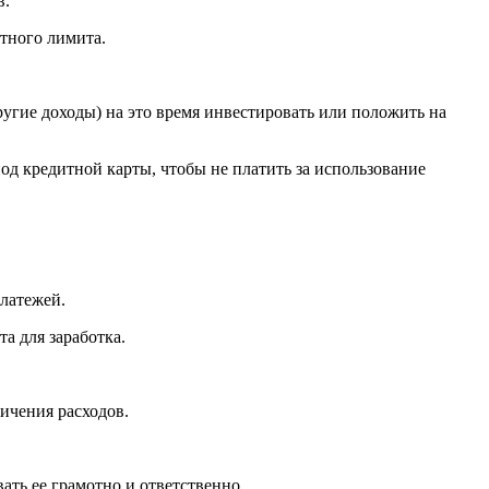
в.
итного лимита.
ругие доходы) на это время инвестировать или положить на
од кредитной карты, чтобы не платить за использование
латежей.
а для заработка.
ичения расходов.
ать ее грамотно и ответственно.