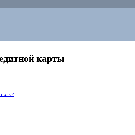
редитной карты
о это?