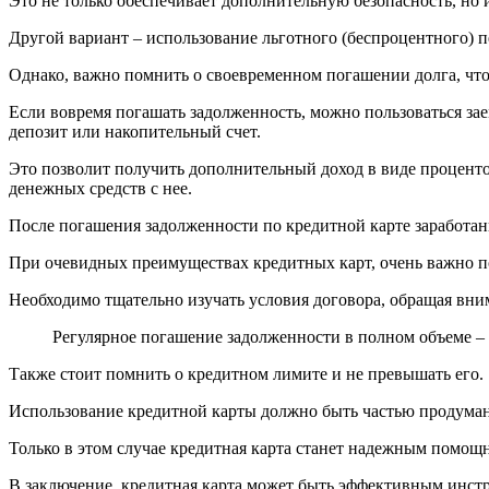
Это не только обеспечивает дополнительную безопасность, но 
Другой вариант – использование льготного (беспроцентного) п
Однако, важно помнить о своевременном погашении долга, что
Если вовремя погашать задолженность, можно пользоваться зае
депозит или накопительный счет.
Это позволит получить дополнительный доход в виде процентов
денежных средств с нее.
После погашения задолженности по кредитной карте заработан
При очевидных преимуществах кредитных карт, очень важно п
Необходимо тщательно изучать условия договора, обращая вни
Регулярное погашение задолженности в полном объеме – 
Также стоит помнить о кредитном лимите и не превышать его.
Использование кредитной карты должно быть частью продуманн
Только в этом случае кредитная карта станет надежным помо
В заключение, кредитная карта может быть эффективным инстр