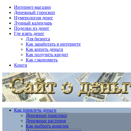
Интернет-магазин
Денежный гороскоп
Нумерология денег
Лунный календарь
Поделки из денег
Где взять денег
Для бизнеса
Как заработать в интернете
Как копить деньги
Как получить кредит
Как сэкономить
Книги
Как привлечь деньги
Денежные практики
Денежные растения
Как выбрать кошелек