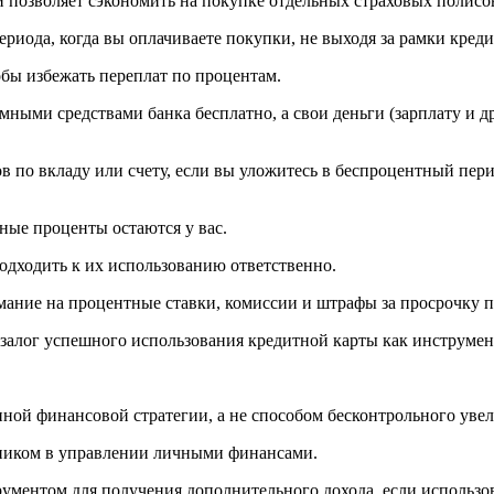
и позволяет сэкономить на покупке отдельных страховых полисо
ериода, когда вы оплачиваете покупки, не выходя за рамки кред
бы избежать переплат по процентам.
мными средствами банка бесплатно, а свои деньги (зарплату и д
 по вкладу или счету, если вы уложитесь в беспроцентный пери
ные проценты остаются у вас.
одходить к их использованию ответственно.
мание на процентные ставки, комиссии и штрафы за просрочку п
залог успешного использования кредитной карты как инструмент
ой финансовой стратегии, а не способом бесконтрольного увел
щником в управлении личными финансами.
ументом для получения дополнительного дохода, если использов