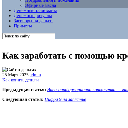
Поздравления и пожелания
Эфирные масла
Денежные талисманы
Денежные ритуалы
Заговоры на деньги
Приметы
Как заработать с помощью к
25 Март 2025
admin
Как копить деньги
Предыдущая статья:
Энергоинформационная открытка — чт
Следующая статья:
Цифра 9 на запястье