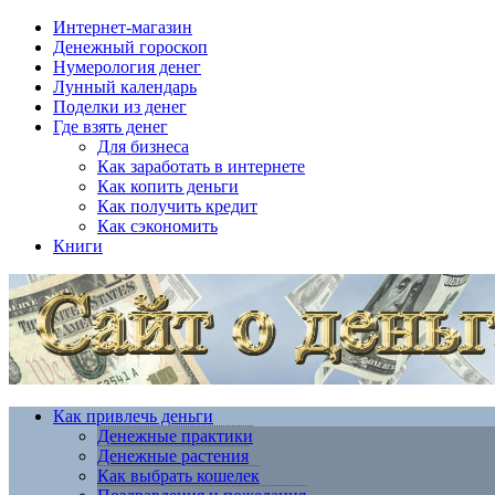
Интернет-магазин
Денежный гороскоп
Нумерология денег
Лунный календарь
Поделки из денег
Где взять денег
Для бизнеса
Как заработать в интернете
Как копить деньги
Как получить кредит
Как сэкономить
Книги
Как привлечь деньги
Денежные практики
Денежные растения
Как выбрать кошелек