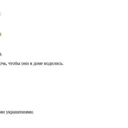
й
я
д.
чь, чтобы они в доме водились.
ыми украшениями.