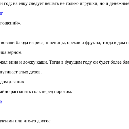
й год: на елку следует вешать не только игрушки, но и денежн
ег
угощений».
вовали блюда из риса, пшеницы, орехов и фрукты, тогда в дом п
ика зерном.
кал вина и ложку каши. Тогда в будущем году он будет более бл
пугивает злых духов.
дом для них.
айно рассыпать соль перед порогом.
чь
.
руктами или что-то другое.