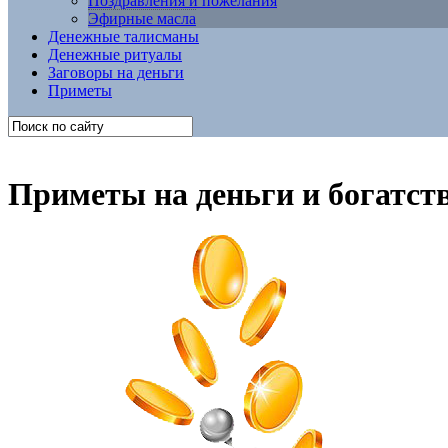
Поздравления и пожелания
Эфирные масла
Денежные талисманы
Денежные ритуалы
Заговоры на деньги
Приметы
Приметы на деньги и богатст