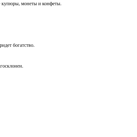
ые купюры, монеты и конфеты.
ридет богатство.
агосклонен.