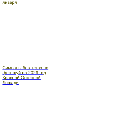
января
Символы богатства по
фен-шуй на 2026 год
Красной Огненной
Лошади