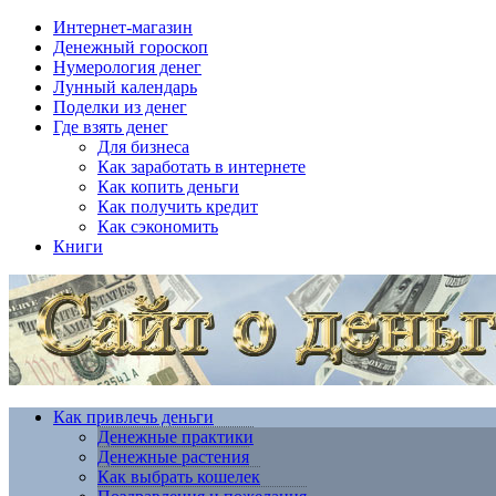
Интернет-магазин
Денежный гороскоп
Нумерология денег
Лунный календарь
Поделки из денег
Где взять денег
Для бизнеса
Как заработать в интернете
Как копить деньги
Как получить кредит
Как сэкономить
Книги
Как привлечь деньги
Денежные практики
Денежные растения
Как выбрать кошелек