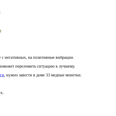
й
я
 с негативных, на позитивные вибрации.
и поможет переломить ситуацию к лучшему.
ьги
, нужно завести в доме 33 медные монетки.
х.