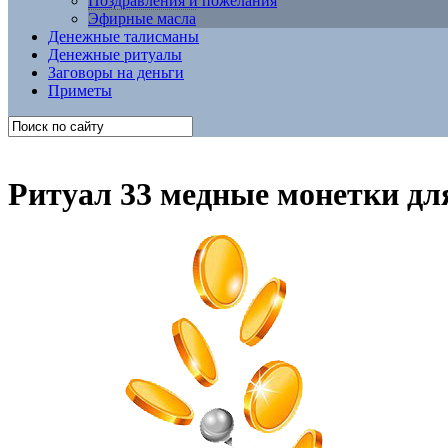
Поздравления и пожелания
Эфирные масла
Денежные талисманы
Денежные ритуалы
Заговоры на деньги
Приметы
Ритуал 33 медные монетки дл