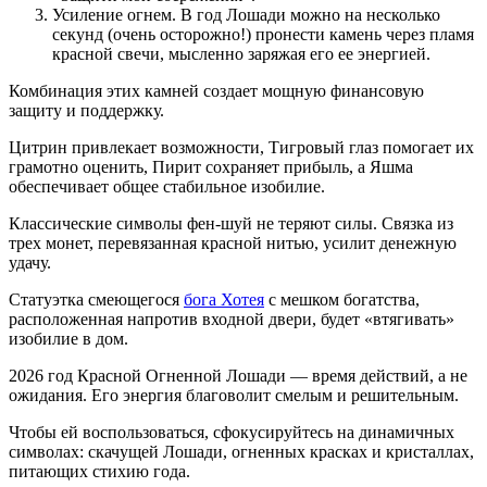
Усиление огнем. В год Лошади можно на несколько
секунд (очень осторожно!) пронести камень через пламя
красной свечи, мысленно заряжая его ее энергией.
Комбинация этих камней создает мощную финансовую
защиту и поддержку.
Цитрин привлекает возможности, Тигровый глаз помогает их
грамотно оценить, Пирит сохраняет прибыль, а Яшма
обеспечивает общее стабильное изобилие.
Классические символы фен-шуй не теряют силы. Связка из
трех монет, перевязанная красной нитью, усилит денежную
удачу.
Статуэтка смеющегося
бога Хотея
с мешком богатства,
расположенная напротив входной двери, будет «втягивать»
изобилие в дом.
2026 год Красной Огненной Лошади — время действий, а не
ожидания. Его энергия благоволит смелым и решительным.
Чтобы ей воспользоваться, сфокусируйтесь на динамичных
символах: скачущей Лошади, огненных красках и кристаллах,
питающих стихию года.