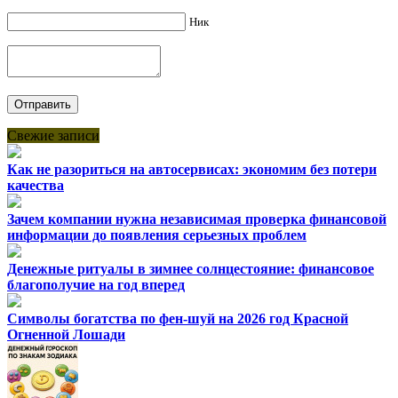
Ник
Свежие записи
Как не разориться на автосервисах: экономим без потери
качества
Зачем компании нужна независимая проверка финансовой
информации до появления серьезных проблем
Денежные ритуалы в зимнее солнцестояние: финансовое
благополучие на год вперед
Символы богатства по фен-шуй на 2026 год Красной
Огненной Лошади