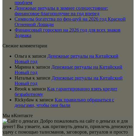
проблем
Денежные ритуалы в зимнее солнцестояние:
финансовое благополучие на год вперед
Символы богатства по фен-шуй на 2026 год Красной
Огненной Лошади
Финансовый гороскоп на 2026 год для всех знаков
Зодиака
Свежие комментарии
Ольга
к записи
Денежные ритуалы на Китайский
Новый год
Марина
к записи
Денежные ритуалы на Китайский
Новый год
Наталья
к записи
Денежные ритуалы на Китайский
Новый год
Brook
к записи
Как гарантированно взять кредит
безработному
Rickydaw
к записи
Как правильно обращаться с
деньгами, чтобы они были
Мы вКонтакте
Добро пожаловать на сайт о деньгах и для
денег! Вы узнаете, как притянуть деньги, привлечь денежную
удачу с помощью талисманов, заговоров, ритуалов и просто