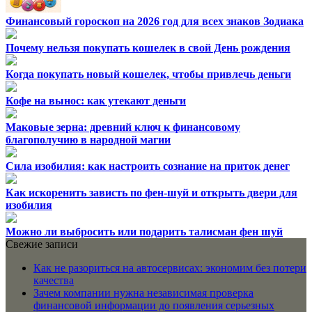
Финансовый гороскоп на 2026 год для всех знаков Зодиака
Почему нельзя покупать кошелек в свой День рождения
Когда покупать новый кошелек, чтобы привлечь деньги
Кофе на вынос: как утекают деньги
Маковые зерна: древний ключ к финансовому
благополучию в народной магии
Сила изобилия: как настроить сознание на приток денег
Как искоренить зависть по фен-шуй и открыть двери для
изобилия
Можно ли выбросить или подарить талисман фен шуй
Свежие записи
Как не разориться на автосервисах: экономим без потери
качества
Зачем компании нужна независимая проверка
финансовой информации до появления серьезных