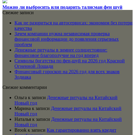
Можно ли выбросить или подарить талисман фен шуй
Свежие записи
Как не разориться на автосервисах: экономим без потери
качества
Зачем компании нужна независимая проверка
финансовой информации до появления серьезных
проблем
Денежные ритуалы в зимнее солнцестояние:
финансовое благополучие на год вперед
Символы богатства по фен-шуй на 2026 год Красной
Огненной Лошади
Финансовый гороскоп на 2026 год для всех знаков
Зодиака
Свежие комментарии
Ольга
к записи
Денежные ритуалы на Китайский
Новый год
Марина
к записи
Денежные ритуалы на Китайский
Новый год
Наталья
к записи
Денежные ритуалы на Китайский
Новый год
Brook
к записи
Как гарантированно взять кредит