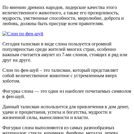
По мнению древних народов, лидерские качества этого
величественного животного, а также его прозорливость,
мудрость, умственные способности, миролюбие, доброта и
любовь, должны быть присуще всем правителям.
Сегодня талисман в виде слона пользуется огромной
популярностью среди жителей многих стран, особенно
важным считается амулет из 7-ми слонов, стоящих в ряд или
друг на друге.
Слон по фен-шуй – это талисман, который представляет
собой величественное животное с устремленным вверх
хоботом.
Фигурка слона — это один из наиболее почитаемых символов
в фен-шуй.
Данный талисман используется для привлечения в дом денег,
удачи и процветания, успеха и богатства, мудрости и
жизненной силы, выносливости и власти.
Фигурки слона выполняются из самых разнообразных
материалов: стекла, керамики, фарфора, металла, дерева.