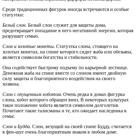
Среди традиционных фигурок иногда встречаются и особые
статуэтки:
Белый слон.
Белый слон служит для защиты дома,
предотвращает попадание в него негативной энергии, которая
разрушает семью.
Cлон и золотые монеты.
Статуэтка слона, стоящего на
золотых монетах, на спине которого сидит жаба или обезьяна,
является символом богатства и стабильности.
Она содействует быстрому подъему по карьерной лестнице.
Денежная жаба на спине вместе со слоном имеют двойную
силу защиты и благоприятного воздействия на своего
хозяина.
Cлон с опущенным хоботом.
Очень редка в домах фигурка
слона, хобот которого обращен вниз. В некоторых культурах
такое положение хобота является символом долголетия.
Почитают такие талисманы и те, кто ожидает наследника в
семье.
Cлон и Будда.
Слон, везущий на своей спине Будду, считается
в фен-шуе очень благоприятным знаком в любом доме.