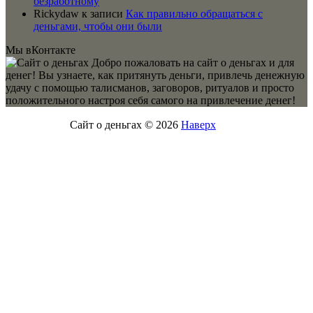
безработному
Rickydaw
к записи
Как правильно обращаться с
деньгами, чтобы они были
Мы вКонтакте
Добро пожаловать на сайт о деньгах и для
денег! Вы узнаете, как притянуть деньги, привлечь денежную
удачу с помощью талисманов, заговоров, ритуалов и просто
положительного настроя себя самого на привлечение денег!
Сайт о деньгах © 2026
Наверх