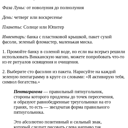
Фаза Луны:
от новолуния до полнолуния
День:
четверг или воскресенье
Планеты:
Солнце или Юпитер
Инвентарь:
банка с пластиковой крышкой, пакет сухой
фасоли, зеленый фломастер, маленькая миска.
1. Промойте банку в соленой воде, но если вы всерьез решили
использовать Викканскую магию, можете попробовать что-то
из ее ритуалов освящения и очищения.
2. Выберите сто фасолин из пакета. Нарисуйте на каждой
зеленую пентаграмму в круге со словами: «Я активирую тебя,
символ богатства.»
Пентаграмма
— правильный пятиугольник,
стороны которого продлены до точек пересечения,
и образуют равнобедренные треугольники на его
гранях, то есть — звездчатая форма правильного
пятиугольника.
Это абсолютно позитивный и сильный знак,
который следует рисовать слева направо так,