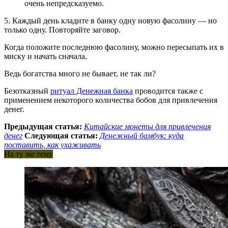
очень непредсказуемо.
5. Каждый день кладите в банку одну новую фасолину — но
только одну. Повторяйте заговор.
Когда положите последнюю фасолину, можно пересыпать их в
миску и начать сначала.
Ведь богатства много не бывает, не так ли?
Безотказный
ритуал Денежная банка
проводится также с
применением некоторого количества бобов для привлечения
денег.
Предыдущая статья:
Китайские монеты для привлечения
денег
Следующая статья:
Денежный бамбук: куда
поставить, как ухаживать
На ту же тему