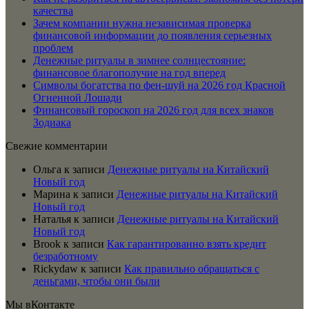
качества
Зачем компании нужна независимая проверка
финансовой информации до появления серьезных
проблем
Денежные ритуалы в зимнее солнцестояние:
финансовое благополучие на год вперед
Символы богатства по фен-шуй на 2026 год Красной
Огненной Лошади
Финансовый гороскоп на 2026 год для всех знаков
Зодиака
Свежие комментарии
Ольга
к записи
Денежные ритуалы на Китайский
Новый год
Марина
к записи
Денежные ритуалы на Китайский
Новый год
Наталья
к записи
Денежные ритуалы на Китайский
Новый год
Brook
к записи
Как гарантированно взять кредит
безработному
Rickydaw
к записи
Как правильно обращаться с
деньгами, чтобы они были
Мы вКонтакте