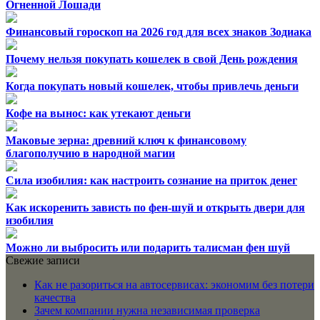
Огненной Лошади
Финансовый гороскоп на 2026 год для всех знаков Зодиака
Почему нельзя покупать кошелек в свой День рождения
Когда покупать новый кошелек, чтобы привлечь деньги
Кофе на вынос: как утекают деньги
Маковые зерна: древний ключ к финансовому
благополучию в народной магии
Сила изобилия: как настроить сознание на приток денег
Как искоренить зависть по фен-шуй и открыть двери для
изобилия
Можно ли выбросить или подарить талисман фен шуй
Свежие записи
Как не разориться на автосервисах: экономим без потери
качества
Зачем компании нужна независимая проверка