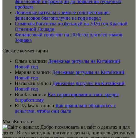
финансовой информации до появления серьезных
проблем
Денежные ритуалы в зимнее солнцестояние:
финансовое благополучие на год вперед
Символы богатства по фен-шуй на 2026 год Красной
Огненной Лошади
Финансовый гороскоп на 2026 год для всех знаков
Зодиака
Свежие комментарии
Ольга
к записи
Денежные ритуалы на Китайский
Новый год
Марина
к записи
Денежные ритуалы на Китайский
Новый год
Наталья
к записи
Денежные ритуалы на Китайский
Новый год
Brook
к записи
Как гарантированно взять кредит
безработному
Rickydaw
к записи
Как правильно обращаться с
деньгами, чтобы они были
Мы вКонтакте
Добро пожаловать на сайт о деньгах и для
денег! Вы узнаете, как притянуть деньги, привлечь денежную