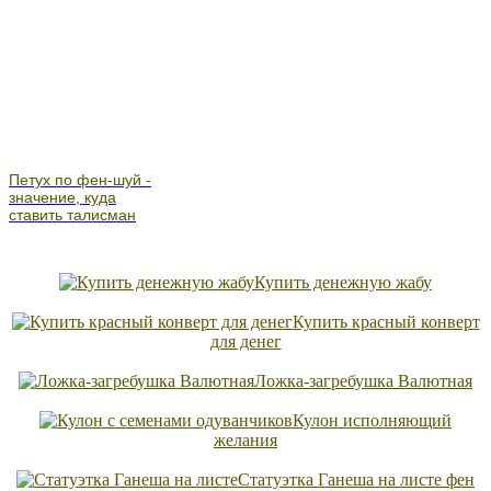
Петух по фен-шуй -
значение, куда
ставить талисман
Купить денежную жабу
Купить красный конверт
для денег
Ложка-загребушка Валютная
Кулон исполняющий
желания
Статуэтка Ганеша на листе фен