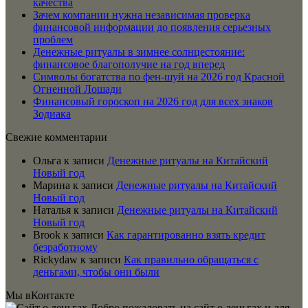
качества
Зачем компании нужна независимая проверка
финансовой информации до появления серьезных
проблем
Денежные ритуалы в зимнее солнцестояние:
финансовое благополучие на год вперед
Символы богатства по фен-шуй на 2026 год Красной
Огненной Лошади
Финансовый гороскоп на 2026 год для всех знаков
Зодиака
Свежие комментарии
Ольга
к записи
Денежные ритуалы на Китайский
Новый год
Марина
к записи
Денежные ритуалы на Китайский
Новый год
Наталья
к записи
Денежные ритуалы на Китайский
Новый год
Brook
к записи
Как гарантированно взять кредит
безработному
Rickydaw
к записи
Как правильно обращаться с
деньгами, чтобы они были
Мы вКонтакте
Добро пожаловать на сайт о деньгах и для