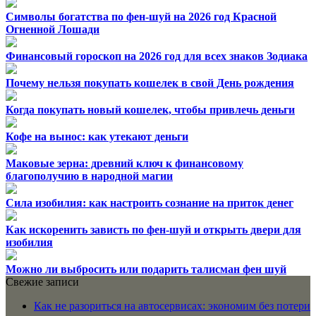
Символы богатства по фен-шуй на 2026 год Красной
Огненной Лошади
Финансовый гороскоп на 2026 год для всех знаков Зодиака
Почему нельзя покупать кошелек в свой День рождения
Когда покупать новый кошелек, чтобы привлечь деньги
Кофе на вынос: как утекают деньги
Маковые зерна: древний ключ к финансовому
благополучию в народной магии
Сила изобилия: как настроить сознание на приток денег
Как искоренить зависть по фен-шуй и открыть двери для
изобилия
Можно ли выбросить или подарить талисман фен шуй
Свежие записи
Как не разориться на автосервисах: экономим без потери