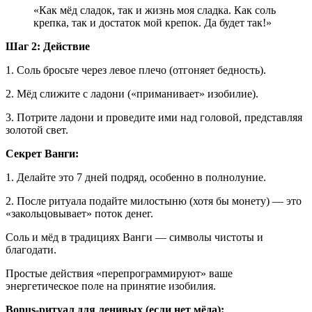
«Как мёд сладок, так и жизнь моя сладка. Как соль
крепка, так и достаток мой крепок. Да будет так!»
Шаг 2: Действие
1. Соль бросьте через левое плечо (отгоняет бедность).
2. Мёд слижите с ладони («приманивает» изобилие).
3. Потрите ладони и проведите ими над головой, представляя
золотой свет.
Секрет Ванги:
1. Делайте это 7 дней подряд, особенно в полнолуние.
2. После ритуала подайте милостыню (хотя бы монету) — это
«закольцовывает» поток денег.
Соль и мёд в традициях Ванги — символы чистоты и
благодати.
Простые действия «перепрограммируют» ваше
энергетическое поле на принятие изобилия.
Bonus-ритуал для ленивых (если нет мёда):