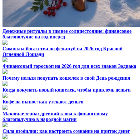
Денежные ритуалы в зимнее солнцестояние: финансовое
благополучие на год вперед
Символы богатства по фен-шуй на 2026 год Красной
Огненной Лошади
Финансовый гороскоп на 2026 год для всех знаков Зодиака
Почему нельзя покупать кошелек в свой День рождения
Когда покупать новый кошелек, чтобы привлечь деньги
Кофе на вынос: как утекают деньги
Маковые зерна: древний ключ к финансовому
благополучию в народной магии
Сила изобилия: как настроить сознание на приток денег