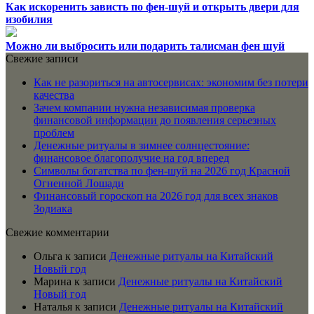
Как искоренить зависть по фен-шуй и открыть двери для
изобилия
Можно ли выбросить или подарить талисман фен шуй
Свежие записи
Как не разориться на автосервисах: экономим без потери
качества
Зачем компании нужна независимая проверка
финансовой информации до появления серьезных
проблем
Денежные ритуалы в зимнее солнцестояние:
финансовое благополучие на год вперед
Символы богатства по фен-шуй на 2026 год Красной
Огненной Лошади
Финансовый гороскоп на 2026 год для всех знаков
Зодиака
Свежие комментарии
Ольга
к записи
Денежные ритуалы на Китайский
Новый год
Марина
к записи
Денежные ритуалы на Китайский
Новый год
Наталья
к записи
Денежные ритуалы на Китайский