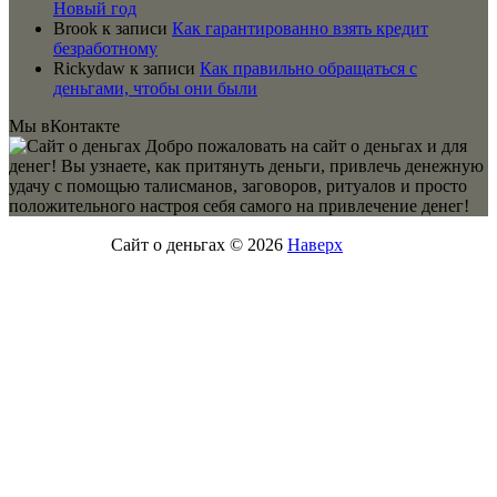
Новый год
Brook
к записи
Как гарантированно взять кредит
безработному
Rickydaw
к записи
Как правильно обращаться с
деньгами, чтобы они были
Мы вКонтакте
Добро пожаловать на сайт о деньгах и для
денег! Вы узнаете, как притянуть деньги, привлечь денежную
удачу с помощью талисманов, заговоров, ритуалов и просто
положительного настроя себя самого на привлечение денег!
Сайт о деньгах © 2026
Наверх