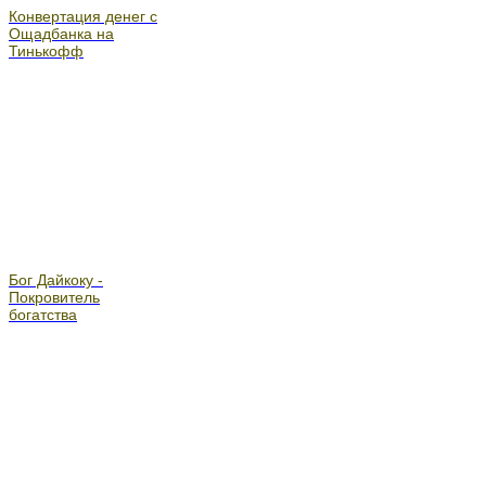
Конвертация денег с
Ощадбанка на
Тинькофф
Бог Дайкоку -
Покровитель
богатства