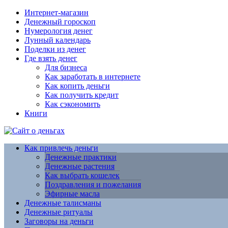
Интернет-магазин
Денежный гороскоп
Нумерология денег
Лунный календарь
Поделки из денег
Где взять денег
Для бизнеса
Как заработать в интернете
Как копить деньги
Как получить кредит
Как сэкономить
Книги
Как привлечь деньги
Денежные практики
Денежные растения
Как выбрать кошелек
Поздравления и пожелания
Эфирные масла
Денежные талисманы
Денежные ритуалы
Заговоры на деньги