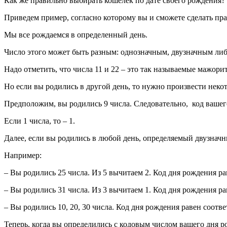
Как же правильно выбирать кошелек по дате своего рождения?
Приведем пример, согласно которому вы и сможете сделать пр
Мы все рождаемся в определенный день.
Число этого может быть разным: однозначным, двузначным либо
Надо отметить, что числа 11 и 22 – это так называемые мажори
Но если вы родились в другой день, то нужно произвести неко
Предположим, вы родились 9 числа. Следовательно, код вашего
Если 1 числа, то – 1.
Далее, если вы родились в любой день, определяемый двузнач
Например:
– Вы родились 25 числа. Из 5 вычитаем 2. Код дня рождения ра
– Вы родились 31 числа. Из 3 вычитаем 1. Код дня рождения ра
– Вы родились 10, 20, 30 числа. Код дня рождения равен соответ
Теперь, когда вы определились с кодовым числом вашего дня 