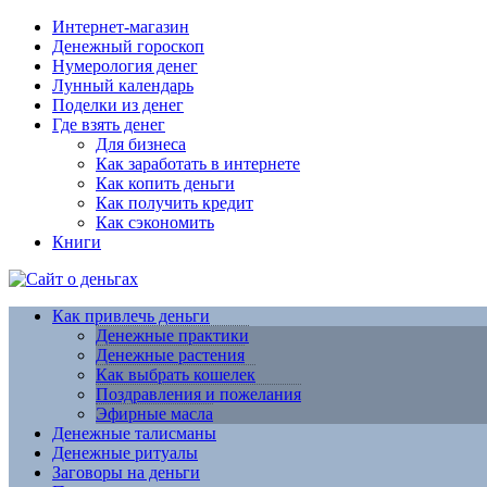
Интернет-магазин
Денежный гороскоп
Нумерология денег
Лунный календарь
Поделки из денег
Где взять денег
Для бизнеса
Как заработать в интернете
Как копить деньги
Как получить кредит
Как сэкономить
Книги
Как привлечь деньги
Денежные практики
Денежные растения
Как выбрать кошелек
Поздравления и пожелания
Эфирные масла
Денежные талисманы
Денежные ритуалы
Заговоры на деньги