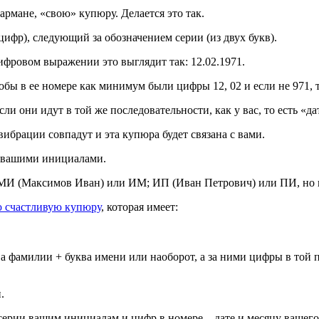
армане, «свою» купюру. Делается это так.
цифр), следующий за обозначением серии (из двух букв).
цифровом выражении это выглядит так: 12.02.1971.
обы в ее номере как минимум были цифры 12, 02 и если не 971, т
 они идут в той же последовательности, как у вас, то есть «дат
вибрации совпадут и эта купюра будет связана с вами.
с вашими инициалами.
ь МИ (Максимов Иван) или ИМ; ИП (Иван Петрович) или ПИ, но
 счастливую купюру
, которая имеет:
ва фамилии + буква имени или наоборот, а за ними цифры в той по
.
серии вашим инициалам и цифр в номере – дате и месяцу вашего 