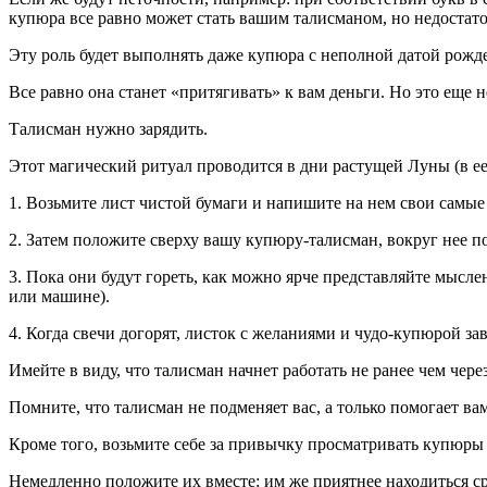
купюра все равно может стать вашим талисманом, но недоста
Эту роль будет выполнять даже купюра с неполной датой рожд
Все равно она станет «притягивать» к вам деньги. Но это еще н
Талисман нужно зарядить.
Этот магический ритуал проводится в дни растущей Луны (в ее
1. Возьмите лист чистой бумаги и напишите на нем свои самые
2. Затем положите сверху вашу купюру-талисман, вокруг нее по
3. Пока они будут гореть, как можно ярче представляйте мыслен
или машине).
4. Когда свечи догорят, листок с желаниями и чудо-купюрой за
Имейте в виду, что талисман начнет работать не ранее чем чере
Помните, что талисман не подменяет вас, а только помогает в
Кроме того, возьмите себе за привычку просматривать купюры в
Немедленно положите их вместе: им же приятнее находиться ср