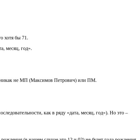
о хотя бы 71.
а, месяц, год».
 никак не МП (Максимов Петрович) или ПМ.
следовательности, как в ряду «дата, месяц, год»). Но это –
рождения (в нашем случае это 12 и 02) не будет года рождения,