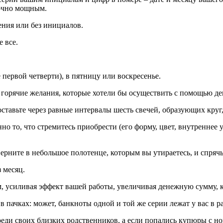
точно мощным.
ения или без инициалов.
е все.
 первой четверти), в пятницу или воскресенье.
 горячие желания, которые хотели бы осуществить с помощью де
ставьте через равные интервалы шесть свечей, образующих круг,
но то, что стремитесь приобрести (его форму, цвет, внутреннее 
верните в небольшое полотенце, которым вы утираетесь, и спрячь
з месяц.
ам, усиливая эффект вашей работы, увеличивая денежную сумму, 
 пачках: может, банкноты одной и той же серии лежат у вас в р
еди своих близких родственников, а если попались купюры с но