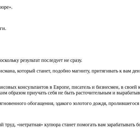
пюре».
ги.
кольку результат последует не сразу.
мана, который станет, подобно магниту, притягивать к вам деньг
нансовых
консультантов в Европе, писатель и бизнесмен, в свое
аким образом приучать себя не быть расточительным и вырабатыв
мгновенного обогащения, эдакого золотого дождя, пролившегося
 труд, «нетратная» купюра станет помогать вам зарабатывать бо