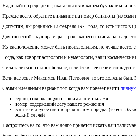
Надо найти среди денег, оказавшихся в вашем бумажнике или к
Прежде всего, обратите внимание на номер банкноты (из семи 
Допустим, вы родились 12 февраля 1971 года, то есть чисто в 
Для того чтобы купюра играла роль вашего талисмана, надо, чт
Их расположение может быть произвольным, но лучше всего, если
Тогда, как говорят астрологи и нумерологи, ваши космические 
Сила талисмана станет больше, если буквы ее серии совпадут 
Если вас зовут Максимов Иван Петрович, то это должны быт
Самый идеальный вариант тот, когда вам повезет найти
личную
серию, совпадающую с вашими инициалами
номер, содержащий дату вашего рождения
если то и другое идет в правильном порядке (то есть: бук
редкий случай
Настройтесь на то, что вам долго придется искать ваш талисман
Если же будут неточности, например: при соответствии букв в 