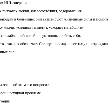
ком ИНЬ-энергии.
х ритуалах любви, благосостояния, оздоровления.
ивающим в больницы, они активируют жизненные силы и помога
 желчи, усиливает аппетит, ускоряет метаболизм.
 с ослабленной волей, не умеющим любить себя.
тва, так как обозначает Солнце, побеждающее тьму и возрождаю
чных сил.
ы очень об этом его попросите.
своей насущной проблеме.
туации.