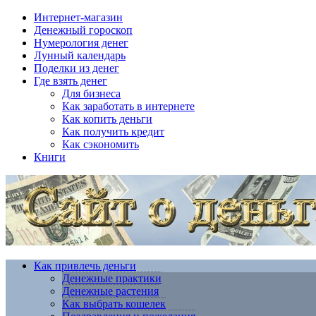
Интернет-магазин
Денежный гороскоп
Нумерология денег
Лунный календарь
Поделки из денег
Где взять денег
Для бизнеса
Как заработать в интернете
Как копить деньги
Как получить кредит
Как сэкономить
Книги
Как привлечь деньги
Денежные практики
Денежные растения
Как выбрать кошелек