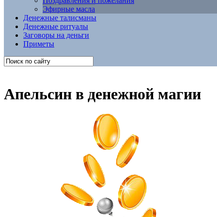
Поздравления и пожелания
Эфирные масла
Денежные талисманы
Денежные ритуалы
Заговоры на деньги
Приметы
Апельсин в денежной магии