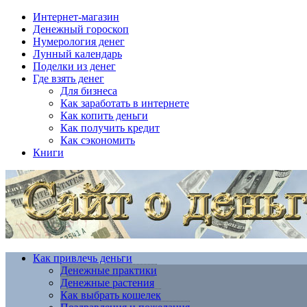
Интернет-магазин
Денежный гороскоп
Нумерология денег
Лунный календарь
Поделки из денег
Где взять денег
Для бизнеса
Как заработать в интернете
Как копить деньги
Как получить кредит
Как сэкономить
Книги
Как привлечь деньги
Денежные практики
Денежные растения
Как выбрать кошелек