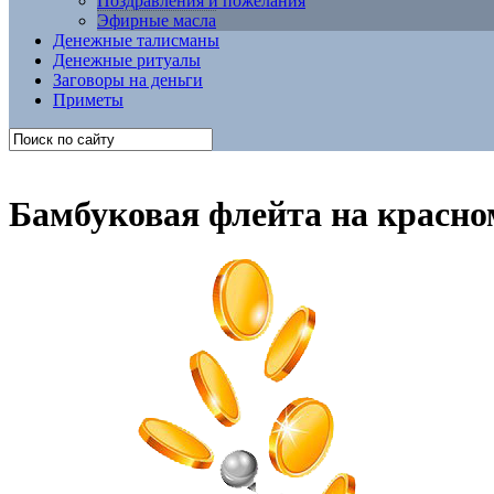
Поздравления и пожелания
Эфирные масла
Денежные талисманы
Денежные ритуалы
Заговоры на деньги
Приметы
Бамбуковая флейта на красно