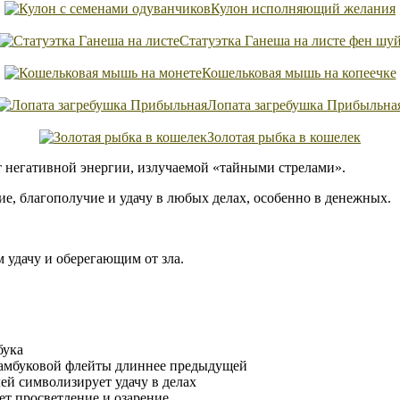
Кулон исполняющий желания
Статуэтка Ганеша на листе фен шу
Кошельковая мышь на копеечке
Лопата загребушка Прибыльна
Золотая рыбка в кошелек
т негативной энергии, излучаемой «тайными стрелами».
е, благополучие и удачу в любых делах, особенно в денежных.
удачу и оберегающим от зла.
бука
бамбуковой флейты длиннее предыдущей
ей символизирует удачу в делах
ет просветление и озарение