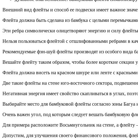
Внешний вид флейты и способ ее подвески имеет важное значе
Флейта должна быть сделана из бамбука с целыми перемычкам
Эти ребра символически олицетворяют энергию и силу флейты
Нельзя пользоваться флейтой с отшлифованными ребрами в каче
Рекомендуемые фэн-шуй флейты производят из особого вида ба
Вешайте флейту таким образом, чтобы более короткие секции у
Флейта должна висеть на красном шнуре или ленте с красными
Две такие флейты на стене юго-восточного сектора, подвешенн
Негативная энергия имеет свойство скапливаться в углах, поэ
Выбирайте место для бамбуковой флейты согласно зоны Багуа и 
Очень важен угол, под которым следует вешать бамбуковую фле
Для примера расположите Восьмиугольник на стене, а флейту — 
Допустим, для улучшения своего финансового положения, флей