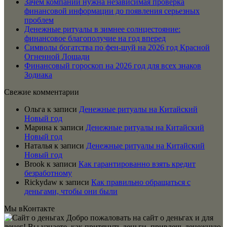
Зачем компании нужна независимая проверка
финансовой информации до появления серьезных
проблем
Денежные ритуалы в зимнее солнцестояние:
финансовое благополучие на год вперед
Символы богатства по фен-шуй на 2026 год Красной
Огненной Лошади
Финансовый гороскоп на 2026 год для всех знаков
Зодиака
Свежие комментарии
Ольга
к записи
Денежные ритуалы на Китайский
Новый год
Марина
к записи
Денежные ритуалы на Китайский
Новый год
Наталья
к записи
Денежные ритуалы на Китайский
Новый год
Brook
к записи
Как гарантированно взять кредит
безработному
Rickydaw
к записи
Как правильно обращаться с
деньгами, чтобы они были
Мы вКонтакте
Добро пожаловать на сайт о деньгах и для
денег! Вы узнаете, как притянуть деньги, привлечь денежную