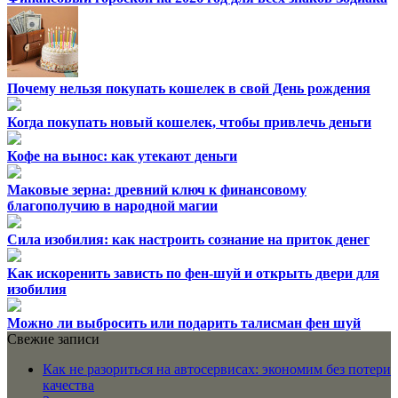
Почему нельзя покупать кошелек в свой День рождения
Когда покупать новый кошелек, чтобы привлечь деньги
Кофе на вынос: как утекают деньги
Маковые зерна: древний ключ к финансовому
благополучию в народной магии
Сила изобилия: как настроить сознание на приток денег
Как искоренить зависть по фен-шуй и открыть двери для
изобилия
Можно ли выбросить или подарить талисман фен шуй
Свежие записи
Как не разориться на автосервисах: экономим без потери
качества