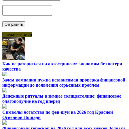
Свежие записи
Как не разориться на автосервисах: экономим без потери
качества
Зачем компании нужна независимая проверка финансовой
информации до появления серьезных проблем
Денежные ритуалы в зимнее солнцестояние: финансовое
благополучие на год вперед
Символы богатства по фен-шуй на 2026 год Красной
Огненной Лошади
Финансовый гороскоп на 2026 год для всех знаков Зодиака