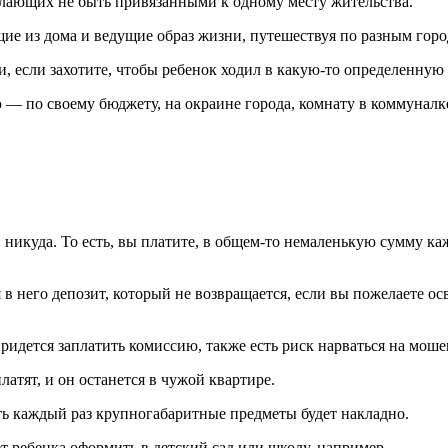
елающих не быть привязанными к одному месту жительства.
ие из дома и ведущие образ жизни, путешествуя по разным горо
, если захотите, чтобы ребенок ходил в какую-то определенную 
— по своему бюджету, на окраине города, комнату в коммуналке
 никуда. То есть, вы платите, в общем-то немаленькую сумму каж
в него депозит, который не возвращается, если вы пожелаете о
придется заплатить комиссию, также есть риск нарваться на мош
латят, и он останется в чужой квартире.
ить каждый раз крупногабаритные предметы будет накладно.
т ребенка оформить в детский сад или школу, например.