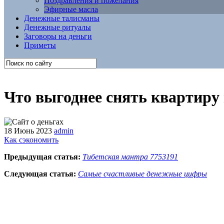
Поздравления и пожелания
Эфирные масла
Денежные талисманы
Денежные ритуалы
Заговоры на деньги
Приметы
Что выгоднее снять квартиру 
18 Июнь 2023
admin
Как сэкономить
Предыдущая статья:
Тибетская мантра 7753191
Следующая статья:
Самые счастливые денежные цифры