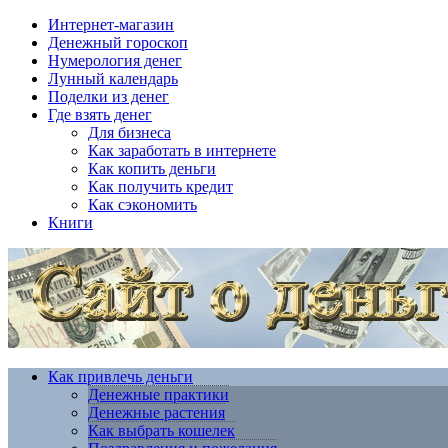
Интернет-магазин
Денежный гороскоп
Нумерология денег
Лунный календарь
Поделки из денег
Где взять денег
Для бизнеса
Как заработать в интернете
Как копить деньги
Как получить кредит
Как сэкономить
Книги
Как привлечь деньги
Денежные практики
Денежные растения
Как выбрать кошелек