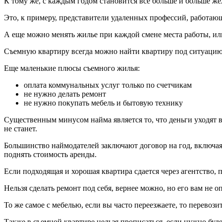
К тому же, с каждым годом становится все больше и больше ж
Это, к примеру, представители удаленных профессий, работающ
А еще можно менять жилье при каждой смене места работы, или
Съемную квартиру всегда можно найти квартиру под ситуацию 
Еще маленькие плюсы съемного жилья:
оплата коммунальных услуг только по счетчикам
не нужно делать ремонт
не нужно покупать мебель и бытовую технику
Существенным минусом найма является то, что деньги уходят в
не станет.
Большинство наймодателей заключают договор на год, включая 
поднять стоимость аренды.
Если подходящая и хорошая квартира сдается через агентство, 
Нельзя сделать ремонт под себя, вернее можно, но его вам не оп
То же самое с мебелью, если вы часто переезжаете, то перевоз
Также в съемной квартире нельзя прописаться, если нужно буде