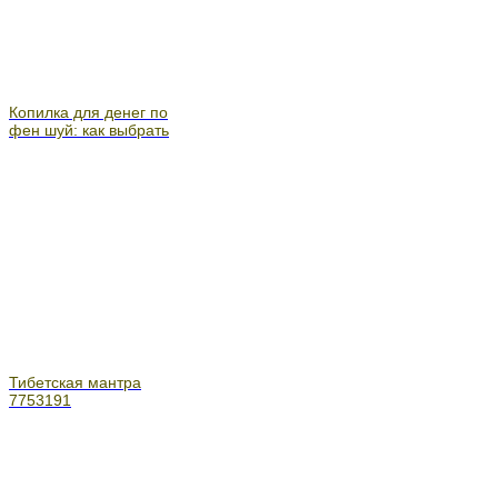
Копилка для денег по
фен шуй: как выбрать
Тибетская мантра
7753191