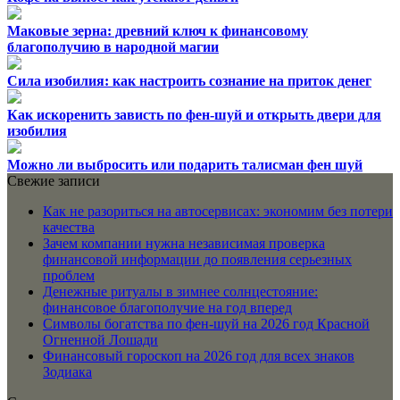
Маковые зерна: древний ключ к финансовому
благополучию в народной магии
Сила изобилия: как настроить сознание на приток денег
Как искоренить зависть по фен-шуй и открыть двери для
изобилия
Можно ли выбросить или подарить талисман фен шуй
Свежие записи
Как не разориться на автосервисах: экономим без потери
качества
Зачем компании нужна независимая проверка
финансовой информации до появления серьезных
проблем
Денежные ритуалы в зимнее солнцестояние:
финансовое благополучие на год вперед
Символы богатства по фен-шуй на 2026 год Красной
Огненной Лошади
Финансовый гороскоп на 2026 год для всех знаков
Зодиака