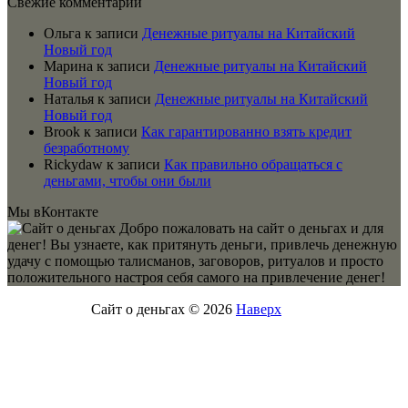
Свежие комментарии
Ольга
к записи
Денежные ритуалы на Китайский
Новый год
Марина
к записи
Денежные ритуалы на Китайский
Новый год
Наталья
к записи
Денежные ритуалы на Китайский
Новый год
Brook
к записи
Как гарантированно взять кредит
безработному
Rickydaw
к записи
Как правильно обращаться с
деньгами, чтобы они были
Мы вКонтакте
Добро пожаловать на сайт о деньгах и для
денег! Вы узнаете, как притянуть деньги, привлечь денежную
удачу с помощью талисманов, заговоров, ритуалов и просто
положительного настроя себя самого на привлечение денег!
Сайт о деньгах © 2026
Наверх