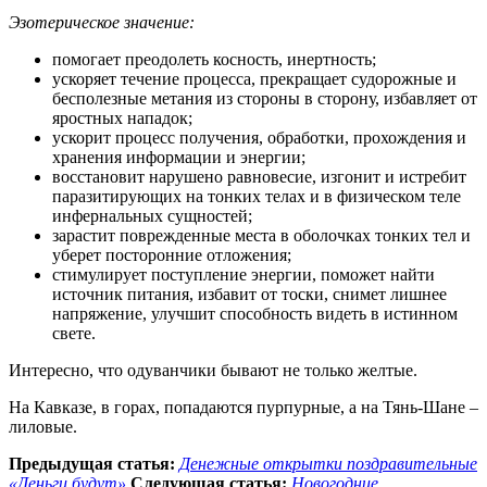
Эзотерическое значение:
помогает преодолеть косность, инертность;
ускоряет течение процесса, прекращает судорожные и
бесполезные метания из стороны в сторону, избавляет от
яростных нападок;
ускорит процесс получения, обработки, прохождения и
хранения информации и энергии;
восстановит нарушено равновесие, изгонит и истребит
паразитирующих на тонких телах и в физическом теле
инфернальных сущностей;
зарастит поврежденные места в оболочках тонких тел и
уберет посторонние отложения;
стимулирует поступление энергии, поможет найти
источник питания, избавит от тоски, снимет лишнее
напряжение, улучшит способность видеть в истинном
свете.
Интересно, что одуванчики бывают не только желтые.
На Кавказе, в горах, попадаются пурпурные, а на Тянь-Шане –
лиловые.
Предыдущая статья:
Денежные открытки поздравительные
«Деньги будут»
Следующая статья:
Новогодние