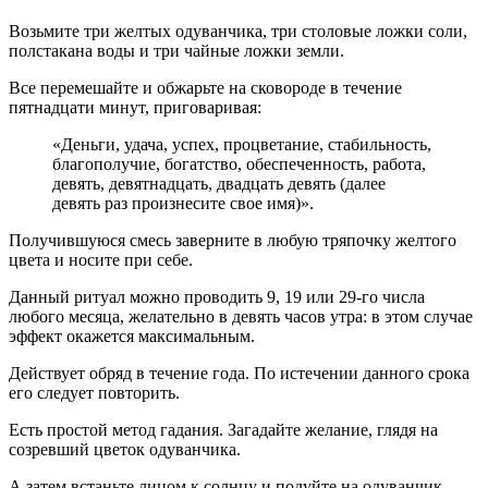
Возьмите три желтых одуванчика, три столовые ложки соли,
полстакана воды и три чайные ложки земли.
Все перемешайте и обжарьте на сковороде в течение
пятнадцати минут, приговаривая:
«Деньги, удача, успех, процветание, стабильность,
благополучие, богатство, обеспеченность, работа,
девять, девятнадцать, двадцать девять (далее
девять раз произнесите свое имя)».
Получившуюся смесь заверните в любую тряпочку желтого
цвета и носите при себе.
Данный ритуал можно проводить 9, 19 или 29-го числа
любого месяца, желательно в девять часов утра: в этом случае
эффект окажется максимальным.
Действует обряд в течение года. По истечении данного срока
его следует повторить.
Есть простой метод гадания. Загадайте желание, глядя на
созревший цветок одуванчика.
А затем встаньте лицом к солнцу и подуйте на одуванчик.