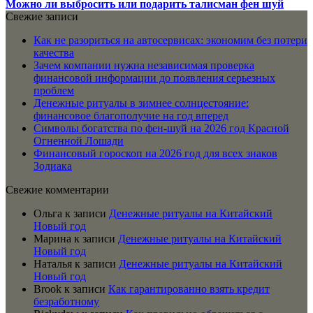
Можно ли выбросить или подарить талисман фен шуй
Свежие записи
Как не разориться на автосервисах: экономим без потери
качества
Зачем компании нужна независимая проверка
финансовой информации до появления серьезных
проблем
Денежные ритуалы в зимнее солнцестояние:
финансовое благополучие на год вперед
Символы богатства по фен-шуй на 2026 год Красной
Огненной Лошади
Финансовый гороскоп на 2026 год для всех знаков
Зодиака
Свежие комментарии
Ольга
к записи
Денежные ритуалы на Китайский
Новый год
Марина
к записи
Денежные ритуалы на Китайский
Новый год
Наталья
к записи
Денежные ритуалы на Китайский
Новый год
Brook
к записи
Как гарантированно взять кредит
безработному