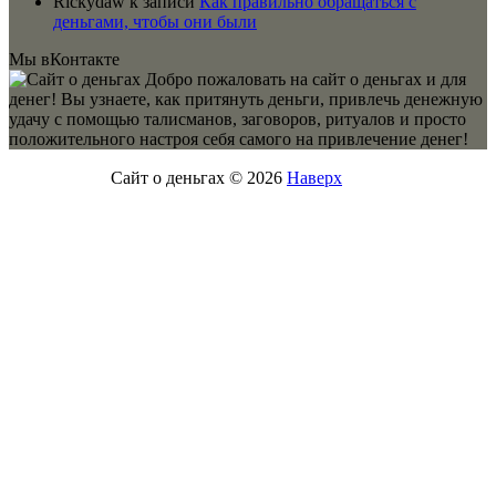
Rickydaw
к записи
Как правильно обращаться с
деньгами, чтобы они были
Мы вКонтакте
Добро пожаловать на сайт о деньгах и для
денег! Вы узнаете, как притянуть деньги, привлечь денежную
удачу с помощью талисманов, заговоров, ритуалов и просто
положительного настроя себя самого на привлечение денег!
Сайт о деньгах © 2026
Наверх