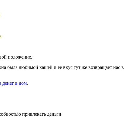
й
я
вой положение.
 она была любимой кашей и ее вкус тут же возвращает нас в
 денег в дом
.
собностью привлекать деньги.