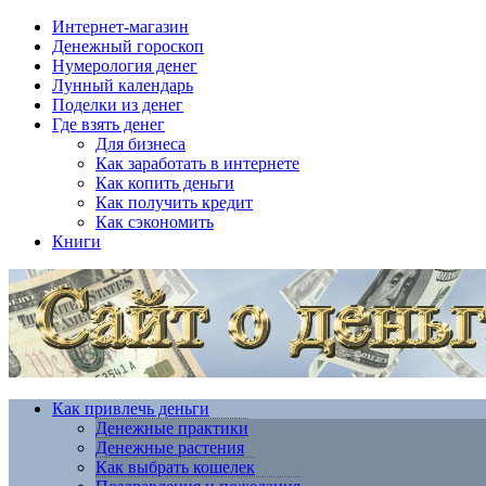
Интернет-магазин
Денежный гороскоп
Нумерология денег
Лунный календарь
Поделки из денег
Где взять денег
Для бизнеса
Как заработать в интернете
Как копить деньги
Как получить кредит
Как сэкономить
Книги
Как привлечь деньги
Денежные практики
Денежные растения
Как выбрать кошелек