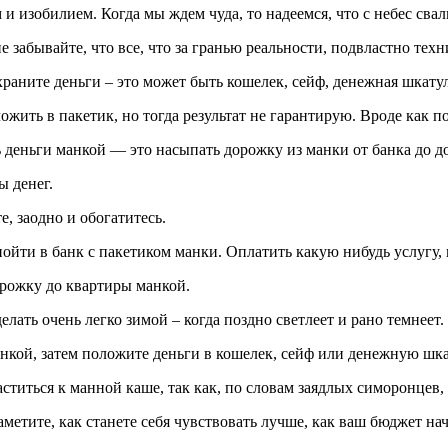
 изобилием. Когда мы ждем чуда, то надеемся, что с небес свал
 забывайте, что все, что за гранью реальности, подвластно тех
храните деньги – это может быть кошелек, сейф, денежная шкатул
ложить в пакетик, но тогда результат не гарантирую. Вроде как
деньги манкой — это насыпать дорожку из манки от банка до д
 денег.
е, заодно и обогатитесь.
ойти в банк с пакетиком манки. Оплатить какую нибудь услугу, н
орожку до квартиры манкой.
елать очень легко зимой – когда поздно светлеет и рано темнеет.
анкой, затем положите деньги в кошелек, сейф или денежную шка
аститься к манной каше, так как, по словам заядлых симоронце
аметите, как станете себя чувствовать лучше, как ваш бюджет на