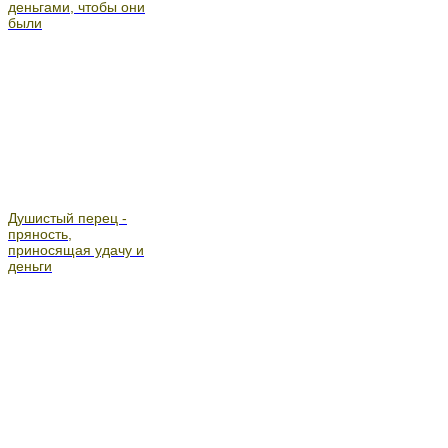
деньгами, чтобы они
были
Душистый перец -
пряность,
приносящая удачу и
деньги