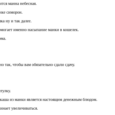
ится манна небесная.
нике симорон.
ка ну и так далее.
 помогает именно насыпание манки в кошелек.
ома.
о так, чтобы вам обязательно сдали сдачу.
тулку.
в, каша из манки является настоящим денежным блюдом.
чинает увеличиваться.