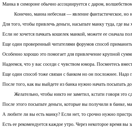
Манка в симороне обычно ассоциируется с даром, волшебством и
Конечно, манна небесная — явление фантастическое, но не
Для того, чтобы привлечь деньги, насыпьте манку туда, где вы 
Если не хочется пачкать кошелек манкой, можете ее сначала по
Еще один проверенный читателями форумов способ приманить 
Особенно хорошо это помогает для привлечение крупной суммы
Надеемся, что у вас соседи с чувством юмора. Посмеетесь вмест
Еще один способ тоже связан с банком но он посложнее. Надо п
После того, как вы выйдете из банка нужно начать посыпать д
Желательно, чтобы никто не заметил, кстати говоря это сд
После этого посыпьте деньги, которые вы получили в банке, м
А любите ли вы есть манку? Если нет, то срочно нужно пристр
Есть ее рекомендуется каждое утро. Через некоторое время вы з