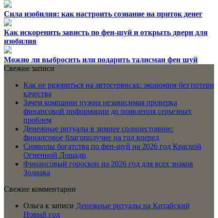
Сила изобилия: как настроить сознание на приток денег
Как искоренить зависть по фен-шуй и открыть двери для
изобилия
Можно ли выбросить или подарить талисман фен шуй
Свежие записи
Как не разориться на автосервисах: экономим без потери
качества
Зачем компании нужна независимая проверка
финансовой информации до появления серьезных
проблем
Денежные ритуалы в зимнее солнцестояние:
финансовое благополучие на год вперед
Символы богатства по фен-шуй на 2026 год Красной
Огненной Лошади
Финансовый гороскоп на 2026 год для всех знаков
Зодиака
Свежие комментарии
Ольга
к записи
Денежные ритуалы на Китайский
Новый год