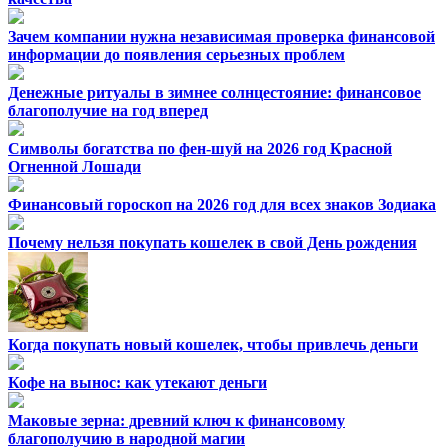
Зачем компании нужна независимая проверка финансовой
информации до появления серьезных проблем
Денежные ритуалы в зимнее солнцестояние: финансовое
благополучие на год вперед
Символы богатства по фен-шуй на 2026 год Красной
Огненной Лошади
Финансовый гороскоп на 2026 год для всех знаков Зодиака
Почему нельзя покупать кошелек в свой День рождения
Когда покупать новый кошелек, чтобы привлечь деньги
Кофе на вынос: как утекают деньги
Маковые зерна: древний ключ к финансовому
благополучию в народной магии