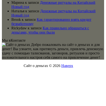
Марина
к записи
Денежные ритуалы на Китайский
Новый год
Наталья
к записи
Денежные ритуалы на Китайский
Новый год
Brook
к записи
Как гарантированно взять кредит
безработному
Rickydaw
к записи
Как правильно обращаться с
деньгами, чтобы они были
Мы вКонтакте
Добро пожаловать на сайт о деньгах и для
денег! Вы узнаете, как притянуть деньги, привлечь денежную
удачу с помощью талисманов, заговоров, ритуалов и просто
положительного настроя себя самого на привлечение денег!
Сайт о деньгах © 2026
Наверх