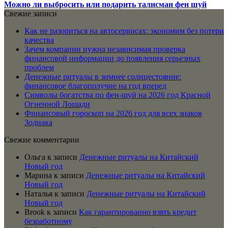
Можно ли выбросить или подарить талисман фен шуй
Свежие записи
Как не разориться на автосервисах: экономим без потери
качества
Зачем компании нужна независимая проверка
финансовой информации до появления серьезных
проблем
Денежные ритуалы в зимнее солнцестояние:
финансовое благополучие на год вперед
Символы богатства по фен-шуй на 2026 год Красной
Огненной Лошади
Финансовый гороскоп на 2026 год для всех знаков
Зодиака
Свежие комментарии
Ольга
к записи
Денежные ритуалы на Китайский
Новый год
Марина
к записи
Денежные ритуалы на Китайский
Новый год
Наталья
к записи
Денежные ритуалы на Китайский
Новый год
Brook
к записи
Как гарантированно взять кредит
безработному