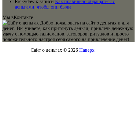
Rickydaw
к записи
Как правильно обращаться с
деньгами, чтобы они были
Мы вКонтакте
Добро пожаловать на сайт о деньгах и для
денег! Вы узнаете, как притянуть деньги, привлечь денежную
удачу с помощью талисманов, заговоров, ритуалов и просто
положительного настроя себя самого на привлечение денег!
Сайт о деньгах © 2026
Наверх