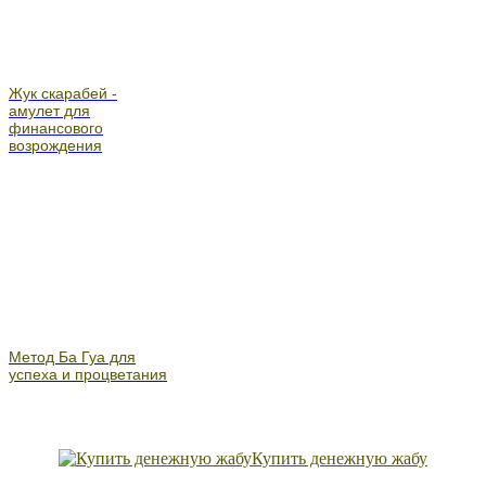
Жук скарабей -
амулет для
финансового
возрождения
Метод Ба Гуа для
успеха и процветания
Купить денежную жабу