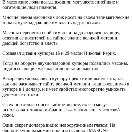
В масонские ложи всегда входили могущественнейшие и
богатейшие люди планеты.
Многие члены масонских лож носят на своем теле магические
знаки-амулеты, дающие им власть над деньгами.
Масоны перенесли свой символ и на долларовую купюру,
освятив её носителей на тайное знание великой материи,
дающей богатство и власть.
Создавал дизайн купюры 1$ и 2$ масон Николай Рерих.
Тогда на обороте двухдолларовой купюры появились масоны,
подписывающие «декларацию независимости».
Вскоре двухдолларовую купюру прекратили выпускать, так
как она раскрывает тайну великой материи, зашифрованную в
купюре в 1 доллар, и имеет свойство многократно умножать
денежные потоки.
С тех пор доллар носит тайное знание, но его могут
использовать только избранные — маги-члены масонской
ложи.
Один секрет доллара видно невооруженным глазом: На
обороте купюры можно прочитать слово «MASON»,