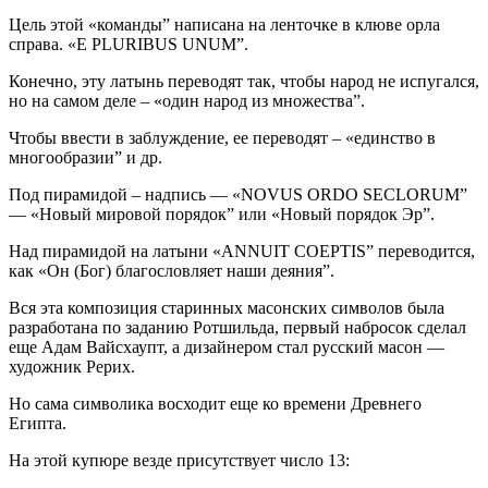
Цель этой «команды” написана на ленточке в клюве орла
справа. «E PLURIBUS UNUM”.
Конечно, эту латынь переводят так, чтобы народ не испугался,
но на самом деле – «один народ из множества”.
Чтобы ввести в заблуждение, ее переводят – «единство в
многообразии” и др.
Под пирамидой – надпись — «NOVUS ORDO SECLORUM”
— «Новый мировой порядок” или «Новый порядок Эр”.
Над пирамидой на латыни «ANNUIT COEPTIS” переводится,
как «Он (Бог) благословляет наши деяния”.
Вся эта композиция старинных масонских символов была
разработана по заданию Ротшильда, первый набросок сделал
еще Адам Вайсхаупт, а дизайнером стал русский масон —
художник Рерих.
Но сама символика восходит еще ко времени Древнего
Египта.
На этой купюре везде присутствует число 13: