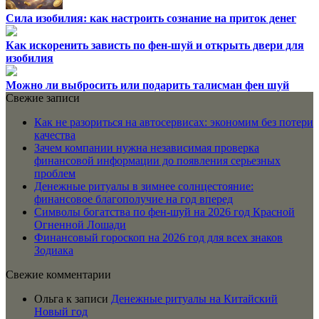
Сила изобилия: как настроить сознание на приток денег
Как искоренить зависть по фен-шуй и открыть двери для
изобилия
Можно ли выбросить или подарить талисман фен шуй
Свежие записи
Как не разориться на автосервисах: экономим без потери
качества
Зачем компании нужна независимая проверка
финансовой информации до появления серьезных
проблем
Денежные ритуалы в зимнее солнцестояние:
финансовое благополучие на год вперед
Символы богатства по фен-шуй на 2026 год Красной
Огненной Лошади
Финансовый гороскоп на 2026 год для всех знаков
Зодиака
Свежие комментарии
Ольга
к записи
Денежные ритуалы на Китайский
Новый год