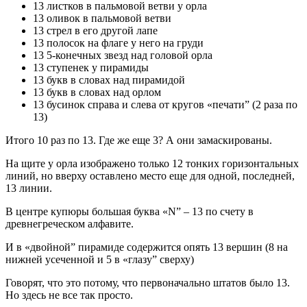
13 листков в пальмовой ветви у орла
13 оливок в пальмовой ветви
13 стрел в его другой лапе
13 полосок на флаге у него на груди
13 5-конечных звезд над головой орла
13 ступенек у пирамиды
13 букв в словах над пирамидой
13 букв в словах над орлом
13 бусинок справа и слева от кругов «печати” (2 раза по
13)
Итого 10 раз по 13. Где же еще 3? А они замаскированы.
На щите у орла изображено только 12 тонких горизонтальных
линий, но вверху оставлено место еще для одной, последней,
13 линии.
В центре купюры большая буква «N” – 13 по счету в
древнегреческом алфавите.
И в «двойной” пирамиде содержится опять 13 вершин (8 на
нижней усеченной и 5 в «глазу” сверху)
Говорят, что это потому, что первоначально штатов было 13.
Но здесь не все так просто.