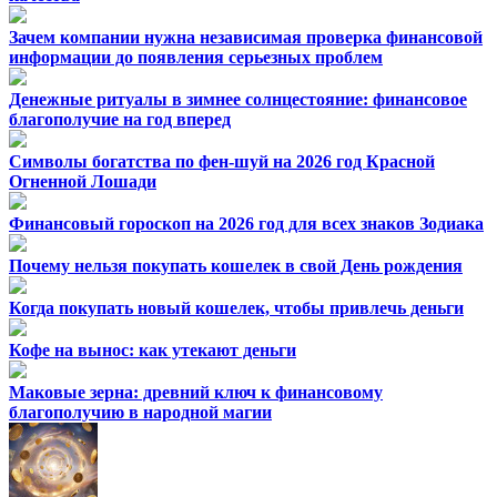
Зачем компании нужна независимая проверка финансовой
информации до появления серьезных проблем
Денежные ритуалы в зимнее солнцестояние: финансовое
благополучие на год вперед
Символы богатства по фен-шуй на 2026 год Красной
Огненной Лошади
Финансовый гороскоп на 2026 год для всех знаков Зодиака
Почему нельзя покупать кошелек в свой День рождения
Когда покупать новый кошелек, чтобы привлечь деньги
Кофе на вынос: как утекают деньги
Маковые зерна: древний ключ к финансовому
благополучию в народной магии