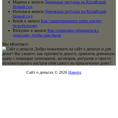
Марина
к записи
Денежные ритуалы на Китайский
Новый год
Наталья
к записи
Денежные ритуалы на Китайский
Новый год
Brook
к записи
Как гарантированно взять кредит
безработному
Rickydaw
к записи
Как правильно обращаться с
деньгами, чтобы они были
Мы вКонтакте
Добро пожаловать на сайт о деньгах и для
денег! Вы узнаете, как притянуть деньги, привлечь денежную
удачу с помощью талисманов, заговоров, ритуалов и просто
положительного настроя себя самого на привлечение денег!
Сайт о деньгах © 2026
Наверх