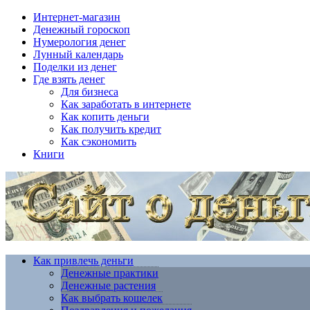
Интернет-магазин
Денежный гороскоп
Нумерология денег
Лунный календарь
Поделки из денег
Где взять денег
Для бизнеса
Как заработать в интернете
Как копить деньги
Как получить кредит
Как сэкономить
Книги
Как привлечь деньги
Денежные практики
Денежные растения
Как выбрать кошелек