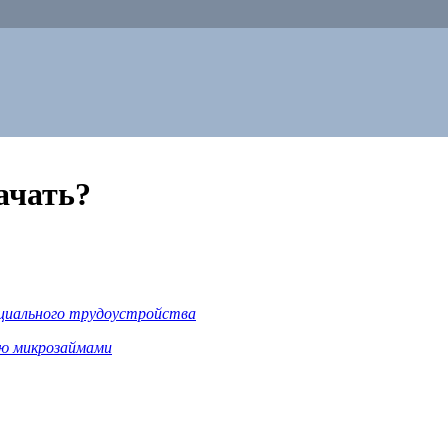
ачать?
ициального трудоустройства
ию микрозаймами