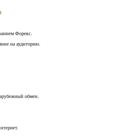
я
званием Форекс.
яние на аудиторию.
зарубежный обмен.
нтернет.