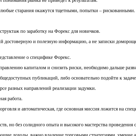
 и понимания рынка не приведет к результатам.
й любые старания окажутся тщетными, попытки – рискованными.
труктаж по заработку на Форекс для новичков.
ий достоверную и полезную информацию, а не записки доморощ
едставление о специфике Форекс.
правлению капиталом и снизить риски, необходимо дальше разви
е общедоступных публикаций, либо основательно подойти к зада
рсе разных направлений реализации задумки.
ная работа.
 торговля и автоматическая, где основная миссия ложится на с
тв, но без солидного опыта и высокого мастерства проведения о
ующие доходы, важно владение торговыми стратегиями, умение 