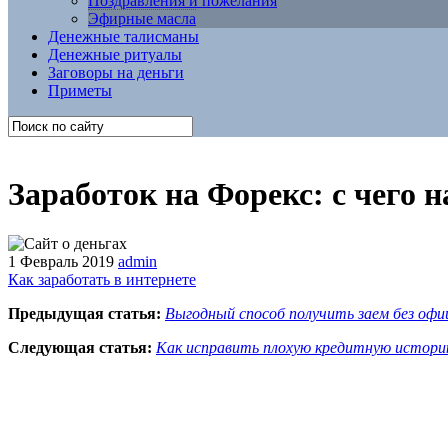
Поздравления и пожелания
Эфирные масла
Денежные талисманы
Денежные ритуалы
Заговоры на деньги
Приметы
Заработок на Форекс: с чего н
1 Февраль 2019
admin
Как заработать в интернете
Предыдущая статья:
Выгодный способ получить заем без оф
Следующая статья:
Как исправить плохую кредитную истор