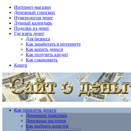
Интернет-магазин
Денежный гороскоп
Нумерология денег
Лунный календарь
Поделки из денег
Где взять денег
Для бизнеса
Как заработать в интернете
Как копить деньги
Как получить кредит
Как сэкономить
Книги
Как привлечь деньги
Денежные практики
Денежные растения
Как выбрать кошелек