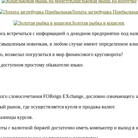
Кошельковая мышь на копеечке
Лопата загребушка Прибыльна
Золотая рыбка в кошелек
лось встречаться с информацией о доходном предприятии под на
есмышленым новичкам, в любом случае имеют определенное вли
ю, возжелал погрузиться в мир финансового круговорота?
а доступном простому обывателю языке.
кого словосочетания FOReign EXchange, дословно означающего 
й рынок, где осуществляется купля и продажа валют.
разницы курсов.
оты с валютной биржей достаточно иметь компьютер и выход в и