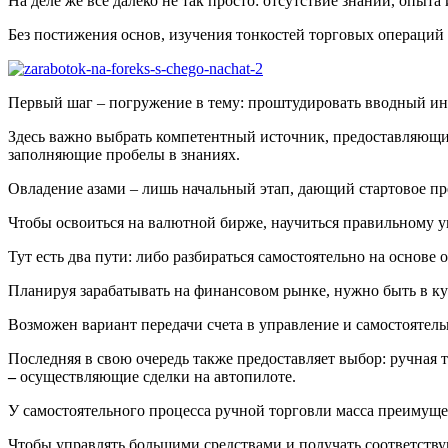
На деле же все далеко не так просто: отсутствие знаний, опыта
Без постижения основ, изучения тонкостей торговых операци
Первый шаг – погружение в тему: проштудировать вводный инс
Здесь важно выбрать компетентный источник, предоставляющ
заполняющие пробелы в знаниях.
Овладение азами – лишь начальный этап, дающий стартовое пр
Чтобы освоиться на валютной бирже, научиться правильному у
Тут есть два пути: либо разбираться самостоятельно на основ
Планируя зарабатывать на финансовом рынке, нужно быть в ку
Возможен вариант передачи счета в управление и самостоятель
Последняя в свою очередь также предоставляет выбор: ручная
–
осуществляющие сделки на автопилоте.
У самостоятельного процесса ручной торговли масса преимущес
Чтобы управлять большими средствами и получать соответств