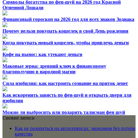
Символы богатства по фен-шуй на 2026 год Красной
Огненной Лошади
Финансовый гороскоп на 2026 год для всех знаков Зодиака
Почему нельзя покупать кошелек в свой День рождения
Когда покупать новый кошелек, чтобы привлечь деньги
Кофе на вынос: как утекают деньги
Маковые зерна: древний ключ к финансовому
благополучию в народной магии
Сила изобилия: как настроить сознание на приток денег
Как искоренить зависть по фен-шуй и открыть двери для
изобилия
Можно ли выбросить или подарить талисман фен шуй
Свежие записи
Как не разориться на автосервисах: экономим без потери
качества