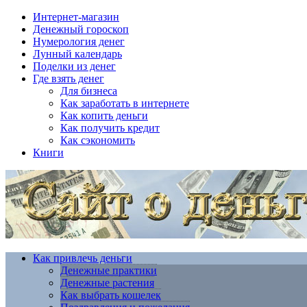
Интернет-магазин
Денежный гороскоп
Нумерология денег
Лунный календарь
Поделки из денег
Где взять денег
Для бизнеса
Как заработать в интернете
Как копить деньги
Как получить кредит
Как сэкономить
Книги
Как привлечь деньги
Денежные практики
Денежные растения
Как выбрать кошелек