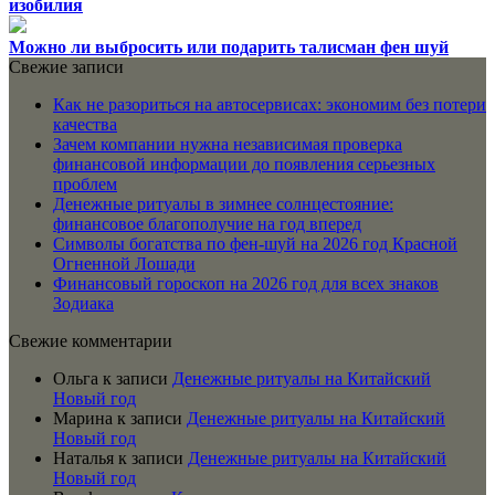
изобилия
Можно ли выбросить или подарить талисман фен шуй
Свежие записи
Как не разориться на автосервисах: экономим без потери
качества
Зачем компании нужна независимая проверка
финансовой информации до появления серьезных
проблем
Денежные ритуалы в зимнее солнцестояние:
финансовое благополучие на год вперед
Символы богатства по фен-шуй на 2026 год Красной
Огненной Лошади
Финансовый гороскоп на 2026 год для всех знаков
Зодиака
Свежие комментарии
Ольга
к записи
Денежные ритуалы на Китайский
Новый год
Марина
к записи
Денежные ритуалы на Китайский
Новый год
Наталья
к записи
Денежные ритуалы на Китайский
Новый год