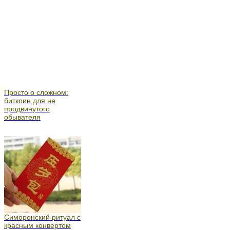
Просто о сложном:
биткоин для не
продвинутого
обывателя
Симоронский ритуал с
красным конвертом