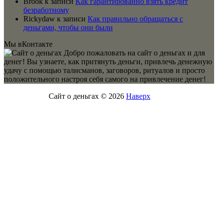
Brook
к записи
Как гарантированно взять кредит
безработному
Rickydaw
к записи
Как правильно обращаться с
деньгами, чтобы они были
Мы вКонтакте
Добро пожаловать на сайт о деньгах и для
денег! Вы узнаете, как притянуть деньги, привлечь денежную
удачу с помощью талисманов, заговоров, ритуалов и просто
положительного настроя себя самого на привлечение денег!
Сайт о деньгах © 2026
Наверх