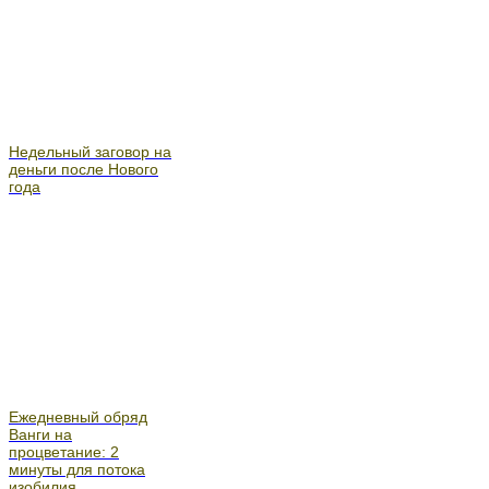
Недельный заговор на
деньги после Нового
года
Ежедневный обряд
Ванги на
процветание: 2
минуты для потока
изобилия