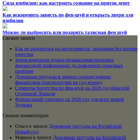
Сила изобилия: как настроить сознание на приток денег
Как искоренить зависть по фен-шуй и открыть двери для
изобилия
Можно ли выбросить или подарить талисман фен шуй
Свежие записи
Как не разориться на автосервисах: экономим без потери
качества
Зачем компании нужна независимая проверка
финансовой информации до появления серьезных
проблем
Денежные ритуалы в зимнее солнцестояние:
финансовое благополучие на год вперед
Символы богатства по фен-шуй на 2026 год Красной
Огненной Лошади
Финансовый гороскоп на 2026 год для всех знаков
Зодиака
Свежие комментарии
Ольга
к записи
Денежные ритуалы на Китайский
Новый год
Марина
к записи
Денежные ритуалы на Китайский