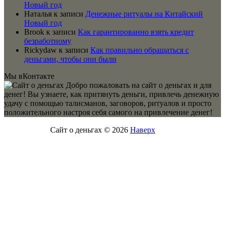
Новый год
Наталья
к записи
Денежные ритуалы на Китайский
Новый год
Brook
к записи
Как гарантированно взять кредит
безработному
Rickydaw
к записи
Как правильно обращаться с
деньгами, чтобы они были
Мы вКонтакте
Добро пожаловать на сайт о деньгах и для
денег! Вы узнаете, как притянуть деньги, привлечь денежную
удачу с помощью талисманов, заговоров, ритуалов и просто
положительного настроя себя самого на привлечение денег!
Сайт о деньгах © 2026
Наверх