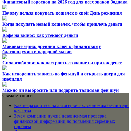
Финансовый гороскоп на 2026 год для всех знаков Зодиака
Почему нельзя покупать кошелек в свой День рождения
Когда покупать новый кошелек, чтобы привлечь деньги
Кофе на вынос: как утекают деньги
Маковые зерна: древний ключ к финансовому
благополучию в народной магии
Сила изобилия: как настроить сознание на приток денег
Как искоренить зависть по фен-шуй и открыть двери для
изобилия
Можно ли выбросить или подарить талисман фен шуй
Свежие записи
Как не разориться на автосервисах: экономим без потери
качества
Зачем компании нужна независимая проверка
финансовой информации до появления серьезных
проблем