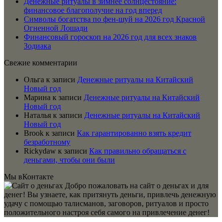
Денежные ритуалы в зимнее солнцестояние:
финансовое благополучие на год вперед
Символы богатства по фен-шуй на 2026 год Красной
Огненной Лошади
Финансовый гороскоп на 2026 год для всех знаков
Зодиака
Свежие комментарии
Ольга
к записи
Денежные ритуалы на Китайский
Новый год
Марина
к записи
Денежные ритуалы на Китайский
Новый год
Наталья
к записи
Денежные ритуалы на Китайский
Новый год
Brook
к записи
Как гарантированно взять кредит
безработному
Rickydaw
к записи
Как правильно обращаться с
деньгами, чтобы они были
Мы вКонтакте
Добро пожаловать на сайт о деньгах и для
денег! Вы узнаете, как притянуть деньги, привлечь денежную
удачу с помощью талисманов, заговоров, ритуалов и просто
положительного настроя себя самого на привлечение денег!