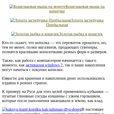
Кошельковая мышь на
копеечке
Лопата загребушка
Прибыльная
Золотая рыбка в кошелек
Кто-то скажет, что копилка — это пережиток прошлого, но,
тем не менее, полки магазинов, продающих сувениры,
полнятся красивыми копилочками разных форм и размеров.
Также, как работа с компьютером начинается с такого
момента, как
активация windows 7
, так и ваши накопления
могут начаться с покупки копилки.
Емкости для хранения и накопления денег использовались
издавна в разных странах.
К примеру на Руси для этих целей применялись кубышки —
пузатые глиняные сосуды кувшины с узким горлышком,
которые после наполнения закапывали в землю, как клад.
В настоящее
время, когда способов, куда вложить деньги, множество, у