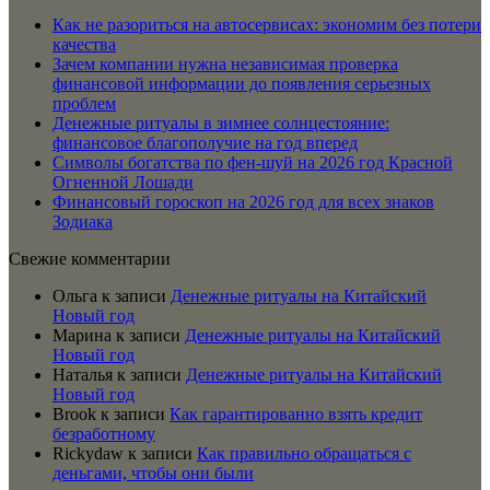
Как не разориться на автосервисах: экономим без потери
качества
Зачем компании нужна независимая проверка
финансовой информации до появления серьезных
проблем
Денежные ритуалы в зимнее солнцестояние:
финансовое благополучие на год вперед
Символы богатства по фен-шуй на 2026 год Красной
Огненной Лошади
Финансовый гороскоп на 2026 год для всех знаков
Зодиака
Свежие комментарии
Ольга
к записи
Денежные ритуалы на Китайский
Новый год
Марина
к записи
Денежные ритуалы на Китайский
Новый год
Наталья
к записи
Денежные ритуалы на Китайский
Новый год
Brook
к записи
Как гарантированно взять кредит
безработному
Rickydaw
к записи
Как правильно обращаться с
деньгами, чтобы они были