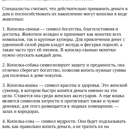
Специалисты считают, что действительно приманить деньги в
дом и поспособствовать их накоплению могут копилки в виде
животных:
1. Копилка-свинья — символ богатства, благосостояния и
достатка. Животное всеядно и принимает как монетки всех
номиналов, так и крупные купюры. Для привлечения денег с
удвоенной силой рядом кладут желудь и фигурки поросят, а
также часто трут ей пятачок. В копилку-свинью монетки
нужно опускать каждый день.
2. Копилка-собака символизирует защиту и преданность, она
отлично сберегает богатство, позволяя копить нужные суммы
для полезных в доме покупок.
3. Копилка-кошка — символ красоты и здоровья. Это женский
сувенир, в котором быстро копятся деньги именно на эти
цели. Ставится она среди женских аксессуаров. А еще кошка
является символом хитрости и притягивает также и чужие
денежки, для этого размещается в людных помещениях —
залах и коридорах.
4. Копилка-сова — символ мудрости. Она будет подсказывать
вам, как правильно копить деньги, а не тратить их на