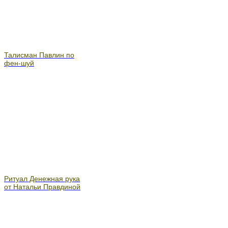
Талисман Павлин по
фен-шуй
Ритуал Денежная рука
от Натальи Правдиной