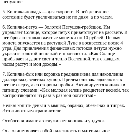
ненужное.
5. Копилка-лошадь — для скорости. В ней денежное
состояние будет увеличиваться не по дням, а по часам.
6. Копилка-петух — Золотой Петушок-гребешок. Им
управляет Солнце, которое петух приветствует на рассвете. В
нее бросают только желтые монетки по 10 рублей. Первая
монета опускается на растущей Луне в воскресенье после 4
утра. Для привлечения финансовых потоков петуха нужно
украсить золотой цепочкой и произнести: «Как Солнце
прибывает и дарит свет и тепло Вселенной, так с каждым
часом растут и мои доходы!»
7. Копилка-бык или коровка предназначена для накопления
долларовых, зеленых купюр. Причем они закладываются в
нее не сверху, а со стороны пробки. Активируется копилка в
пятницу словами: «Как молодая зелень расцветает весной, так
воспроизводятся из раза в раз мои богатства!»
Нельзя копить деньги в мышах, баранах, обезьянах и тиграх.
Это животные-ограничители.
Особого внимания заслуживает копилка-сундучок.
Она олицетворяет собой надежность и материальное