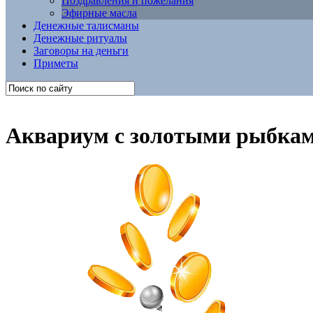
Поздравления и пожелания
Эфирные масла
Денежные талисманы
Денежные ритуалы
Заговоры на деньги
Приметы
Аквариум с золотыми рыбкам