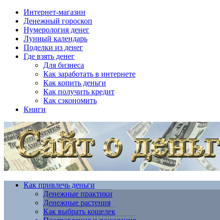
Интернет-магазин
Денежный гороскоп
Нумерология денег
Лунный календарь
Поделки из денег
Где взять денег
Для бизнеса
Как заработать в интернете
Как копить деньги
Как получить кредит
Как сэкономить
Книги
Как привлечь деньги
Денежные практики
Денежные растения
Как выбрать кошелек