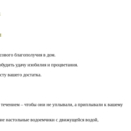
й
я
ового благополучия в дом.
удить удачу изобилия и процветания.
сту вашего достатка.
ять течением – чтобы они не уплывали, а приплывали к вашему
ьшие настольные водоемчики с движущейся водой,