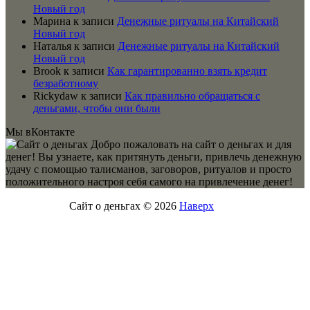
Новый год
Марина
к записи
Денежные ритуалы на Китайский
Новый год
Наталья
к записи
Денежные ритуалы на Китайский
Новый год
Brook
к записи
Как гарантированно взять кредит
безработному
Rickydaw
к записи
Как правильно обращаться с
деньгами, чтобы они были
Мы вКонтакте
Добро пожаловать на сайт о деньгах и для
денег! Вы узнаете, как притянуть деньги, привлечь денежную
удачу с помощью талисманов, заговоров, ритуалов и просто
положительного настроя себя самого на привлечение денег!
Сайт о деньгах © 2026
Наверх