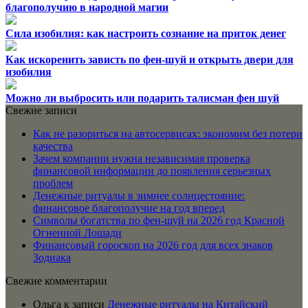
благополучию в народной магии
Сила изобилия: как настроить сознание на приток денег
Как искоренить зависть по фен-шуй и открыть двери для
изобилия
Можно ли выбросить или подарить талисман фен шуй
Свежие записи
Как не разориться на автосервисах: экономим без потери
качества
Зачем компании нужна независимая проверка
финансовой информации до появления серьезных
проблем
Денежные ритуалы в зимнее солнцестояние:
финансовое благополучие на год вперед
Символы богатства по фен-шуй на 2026 год Красной
Огненной Лошади
Финансовый гороскоп на 2026 год для всех знаков
Зодиака
Свежие комментарии
Ольга
к записи
Денежные ритуалы на Китайский