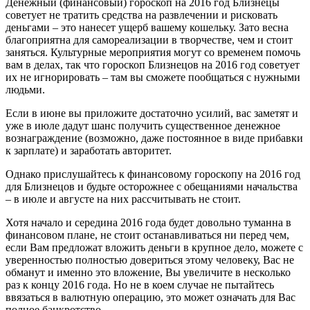
Денежный (финансовый) гороскоп на 2016 год Близнецы
советует не тратить средства на развлечении и рисковать
деньгами – это нанесет ущерб вашему кошельку. Зато весна
благоприятна для самореализации в творчестве, чем и стоит
заняться. Культурные мероприятия могут со временем помочь
вам в делах, так что гороскоп Близнецов на 2016 год советует
их не игнорировать – там вы сможете пообщаться с нужными
людьми.
Если в июне вы приложите достаточно усилий, вас заметят и
уже в июле дадут шанс получить существенное денежное
вознаграждение (возможно, даже постоянное в виде прибавки
к зарплате) и заработать авторитет.
Однако прислушайтесь к финансовому гороскопу на 2016 год
для Близнецов и будьте осторожнее с обещаниями начальства
– в июле и августе на них рассчитывать не стоит.
Хотя начало и середина 2016 года будет довольно туманна в
финансовом плане, не стоит останавливаться ни перед чем,
если Вам предложат вложить деньги в крупное дело, можете с
уверенностью полностью довериться этому человеку, Вас не
обманут и именно это вложение, Вы увеличите в несколько
раз к концу 2016 года. Но не в коем случае не пытайтесь
ввязаться в валютную операцию, это может означать для Вас
полное банкротство.