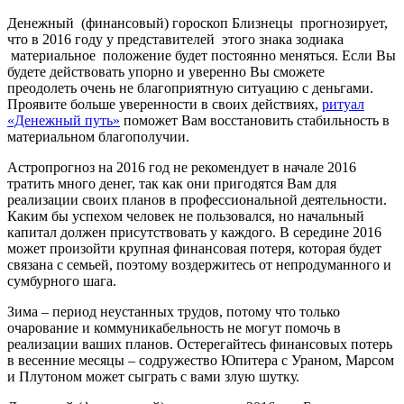
Денежный (финансовый) гороскоп Близнецы прогнозирует,
что в 2016 году у представителей этого знака зодиака
материальное положение будет постоянно меняться. Если Вы
будете действовать упорно и уверенно Вы сможете
преодолеть очень не благоприятную ситуацию с деньгами.
Проявите больше уверенности в своих действиях,
ритуал
«Денежный путь»
поможет Вам восстановить стабильность в
материальном благополучии.
Астропрогноз на 2016 год не рекомендует в начале 2016
тратить много денег, так как они пригодятся Вам для
реализации своих планов в профессиональной деятельности.
Каким бы успехом человек не пользовался, но начальный
капитал должен присутствовать у каждого. В середине 2016
может произойти крупная финансовая потеря, которая будет
связана с семьей, поэтому воздержитесь от непродуманного и
сумбурного шага.
Зима – период неустанных трудов, потому что только
очарование и коммуникабельность не могут помочь в
реализации ваших планов. Остерегайтесь финансовых потерь
в весенние месяцы – содружество Юпитера с Ураном, Марсом
и Плутоном может сыграть с вами злую шутку.