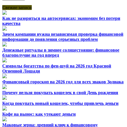
Свежие записи
Как не разориться на автосервисах: экономим без потери
качества
Зачем компании нужна независимая проверка финансовой
информации до появления серьезных проблем
Денежные ритуалы в зимнее солнцестояние: финансовое
благополучие на год вперед
Символы богатства по фен-шуй на 2026 год Красной
Огненной Лошади
Финансовый гороскоп на 2026 год для всех знаков Зодиака
Почему нельзя покупать кошелек в свой День рождения
Когда покупать новый кошелек, чтобы привлечь деньги
Кофе на вынос: как утекают деньги
Маковые зерна: древний ключ к финансовому