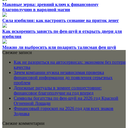
Маковые зерна: древний ключ к финансовому
благополучию в народной магии
Сила изобилия: как настроить сознание на приток денег
Как искоренить зависть по фен-шуй и открыть двери для
изобилия
Можно ли выбросить или подарить талисман фен шуй
Свежие записи
Как не разориться на автосервисах: экономим без потери
качества
Зачем компании нужна независимая проверка
финансовой информации до появления серьезных
проблем
Денежные ритуалы в зимнее солнцестояние:
финансовое благополучие на год вперед
Символы богатства по фен-шуй на 2026 год Красной
Огненной Лошади
Финансовый гороскоп на 2026 год для всех знаков
Зодиака
Свежие комментарии