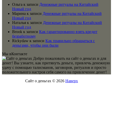
Ольга
к записи
Денежные ритуалы на Китайский
Новый год
Марина
к записи
Денежные ритуалы на Китайский
Новый год
Наталья
к записи
Денежные ритуалы на Китайский
Новый год
Brook
к записи
Как гарантированно взять кредит
безработному
Rickydaw
к записи
Как правильно обращаться с
деньгами, чтобы они были
Мы вКонтакте
Добро пожаловать на сайт о деньгах и для
денег! Вы узнаете, как притянуть деньги, привлечь денежную
удачу с помощью талисманов, заговоров, ритуалов и просто
положительного настроя себя самого на привлечение денег!
Сайт о деньгах © 2026
Наверх