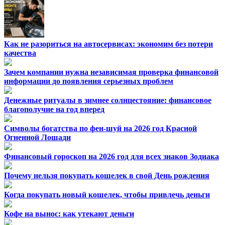
Как не разориться на автосервисах: экономим без потери
качества
Зачем компании нужна независимая проверка финансовой
информации до появления серьезных проблем
Денежные ритуалы в зимнее солнцестояние: финансовое
благополучие на год вперед
Символы богатства по фен-шуй на 2026 год Красной
Огненной Лошади
Финансовый гороскоп на 2026 год для всех знаков Зодиака
Почему нельзя покупать кошелек в свой День рождения
Когда покупать новый кошелек, чтобы привлечь деньги
Кофе на вынос: как утекают деньги