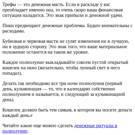
Трефы — это денежная масть. Если в раскладе у вас
преобладает именно она, то очень скоро ваша финансовая
ситуация наладится. Это знак прибыли и денежной удачи.
Пики предвещают денежные проблемы. Будьте внимательны с
расходами.
Бубновая и червовая масти не сулят изменения ни в лучшую,
ни в худшую сторону. Это знак того, что ваше материальное
положение останется на таком же уровне.
Каждое полнолуние выкладывайте совсем пустой открытый
кошелек на окно (желательно, чтобы лунный свет в него
попадал).
Делать так необходимо все три ночи полнолуния (первый
день, кульминация — то, что в календарях собственно
полнолунием и называется, и следующий за кульминацией
день).
Кошелек должен быть тем самым, в котором вы носите деньги
каждый день.е
Читайте какие еще можно сделать
денежные ритуалы в
полнолуние
.