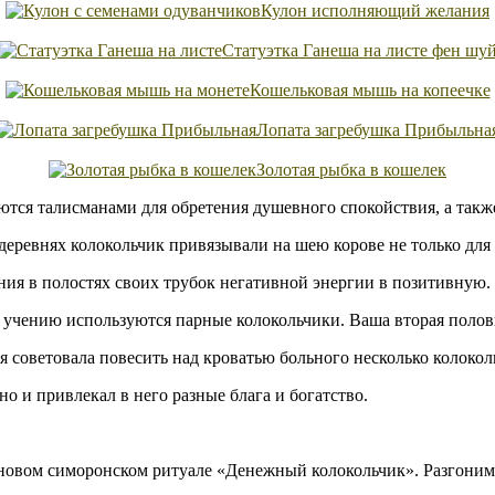
Кулон исполняющий желания
Статуэтка Ганеша на листе фен шу
Кошельковая мышь на копеечке
Лопата загребушка Прибыльна
Золотая рыбка в кошелек
тся талисманами для обретения душевного спокойствия, а такж
еревнях колокольчик привязывали на шею корове не только для т
ния в полостях своих трубок негативной энергии в позитивную.
учению используются парные колокольчики. Ваша вторая полови
советовала повесить над кроватью больного несколько колоколь
но и привлекал в него разные блага и богатство.
 новом симоронском ритуале «Денежный колокольчик». Разгоним