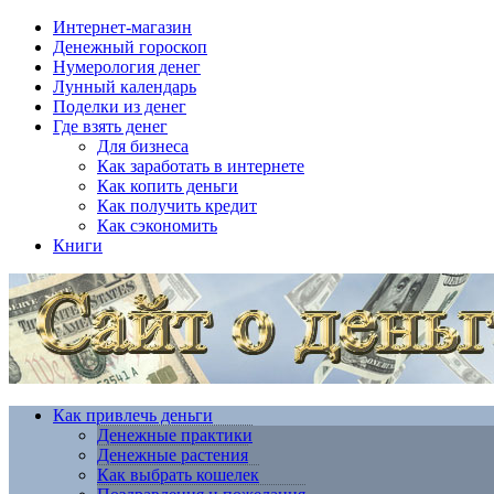
Интернет-магазин
Денежный гороскоп
Нумерология денег
Лунный календарь
Поделки из денег
Где взять денег
Для бизнеса
Как заработать в интернете
Как копить деньги
Как получить кредит
Как сэкономить
Книги
Как привлечь деньги
Денежные практики
Денежные растения
Как выбрать кошелек