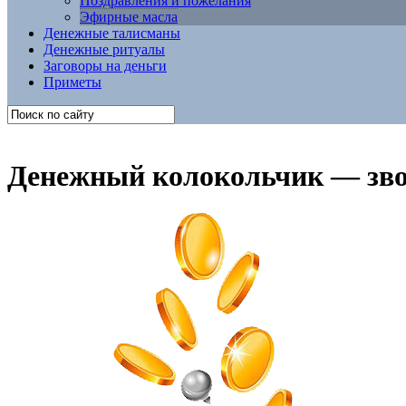
Поздравления и пожелания
Эфирные масла
Денежные талисманы
Денежные ритуалы
Заговоры на деньги
Приметы
Денежный колокольчик — зво