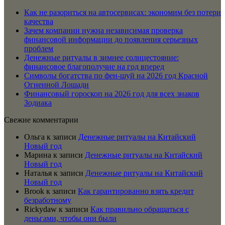
Как не разориться на автосервисах: экономим без потери
качества
Зачем компании нужна независимая проверка
финансовой информации до появления серьезных
проблем
Денежные ритуалы в зимнее солнцестояние:
финансовое благополучие на год вперед
Символы богатства по фен-шуй на 2026 год Красной
Огненной Лошади
Финансовый гороскоп на 2026 год для всех знаков
Зодиака
Свежие комментарии
Ольга
к записи
Денежные ритуалы на Китайский
Новый год
Марина
к записи
Денежные ритуалы на Китайский
Новый год
Наталья
к записи
Денежные ритуалы на Китайский
Новый год
Brook
к записи
Как гарантированно взять кредит
безработному
Rickydaw
к записи
Как правильно обращаться с
деньгами, чтобы они были