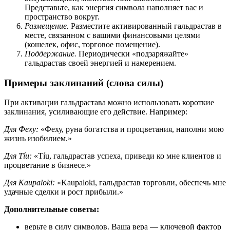
Представьте, как энергия символа наполняет вас и
пространство вокруг.
Размещение.
Разместите активированный гальдрастав в
месте, связанном с вашими финансовыми целями
(кошелек, офис, торговое помещение).
Поддержание.
Периодически «подзаряжайте»
гальдрастав своей энергией и намерением.
Примеры заклинаний (слова силы)
При активации гальдрастава можно использовать короткие
заклинания, усиливающие его действие. Например:
Для Феху:
«Феху, руна богатства и процветания, наполни мою
жизнь изобилием.»
Для Tíu:
«Tíu, гальдрастав успеха, приведи ко мне клиентов и
процветание в бизнесе.»
Для Kaupaloki:
«Kaupaloki, гальдрастав торговли, обеспечь мне
удачные сделки и рост прибыли.»
Дополнительные советы:
верьте в силу символов. Ваша вера — ключевой фактор