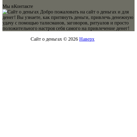
Мы вКонтакте
Добро пожаловать на сайт о деньгах и для
денег! Вы узнаете, как притянуть деньги, привлечь денежную
удачу с помощью талисманов, заговоров, ритуалов и просто
положительного настроя себя самого на привлечение денег!
Сайт о деньгах © 2026
Наверх