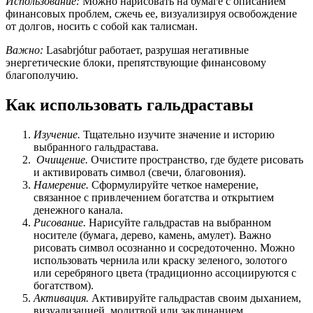
Использование:
Можно нарисовать на бумаге с описанием
финансовых проблем, сжечь ее, визуализируя освобождение
от долгов, носить с собой как талисман.
Важно:
Lasabrjótur работает, разрушая негативные
энергетические блоки, препятствующие финансовому
благополучию.
Как использовать гальдраставы
Изучение.
Тщательно изучите значение и историю
выбранного гальдрастава.
Очищение.
Очистите пространство, где будете рисовать
и активировать символ (свечи, благовония).
Намерение.
Сформулируйте четкое намерение,
связанное с привлечением богатства и открытием
денежного канала.
Рисование.
Нарисуйте гальдрастав на выбранном
носителе (бумага, дерево, камень, амулет). Важно
рисовать символ осознанно и сосредоточенно. Можно
использовать чернила или краску зеленого, золотого
или серебряного цвета (традиционно ассоциируются с
богатством).
Активация.
Активируйте гальдрастав своим дыханием,
визуализацией, молитвой или заклинанием.