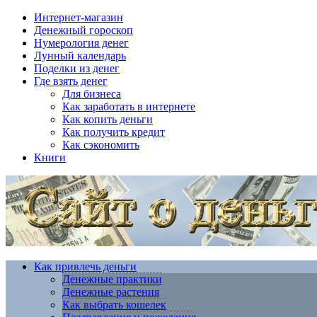
Интернет-магазин
Денежный гороскоп
Нумерология денег
Лунный календарь
Поделки из денег
Где взять денег
Для бизнеса
Как заработать в интернете
Как копить деньги
Как получить кредит
Как сэкономить
Книги
Как привлечь деньги
Денежные практики
Денежные растения
Как выбрать кошелек