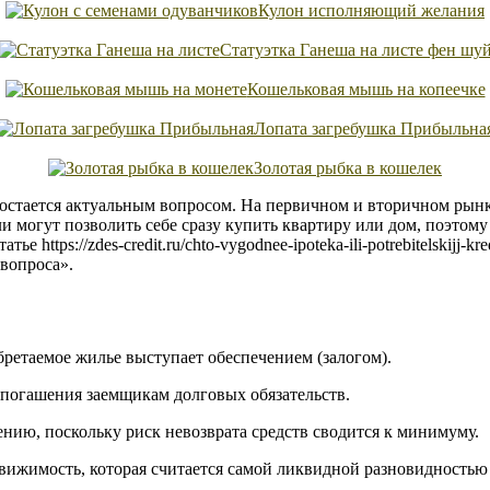
Кулон исполняющий желания
Статуэтка Ганеша на листе фен шу
Кошельковая мышь на копеечке
Лопата загребушка Прибыльна
Золотая рыбка в кошелек
стается актуальным вопросом. На первичном и вторичном рынке
могут позволить себе сразу купить квартиру или дом, поэтому 
е https://zdes-credit.ru/chto-vygodnee-ipoteka-ili-potrebitelskij
вопроса».
бретаемое жилье выступает обеспечением (залогом).
 погашения заемщикам долговых обязательств.
нию, поскольку риск невозврата средств сводится к минимуму.
ижимость, которая считается самой ликвидной разновидностью 