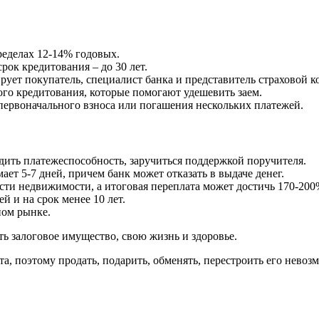
ределах 12-14% годовых.
к кредитования – до 30 лет.
ует покупатель, специалист банка и представитель страховой к
го кредитования, которые помогают удешевить заем.
первоначального взноса или погашения нескольких платежей.
ить платежеспособность, заручиться поддержкой поручителя.
ет 5-7 дней, причем банк может отказать в выдаче денег.
ости недвижимости, а итоговая переплата может достичь 170-200
 и на срок менее 10 лет.
ном рынке.
ь залоговое имущество, свою жизнь и здоровье.
а, поэтому продать, подарить, обменять, перестроить его невоз