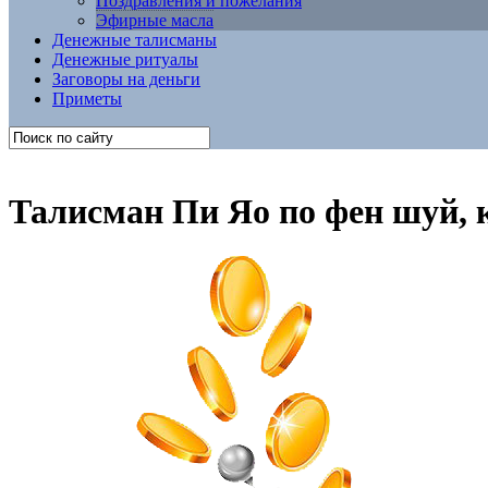
Поздравления и пожелания
Эфирные масла
Денежные талисманы
Денежные ритуалы
Заговоры на деньги
Приметы
Талисман Пи Яо по фен шуй, 