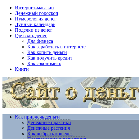
Интернет-магазин
Денежный гороскоп
Нумерология денег
Лунный календарь
Поделки из денег
Где взять денег
Для бизнеса
Как заработать в интернете
Как копить деньги
Как получить кредит
Как сэкономить
Книги
Как привлечь деньги
Денежные практики
Денежные растения
Как выбрать кошелек