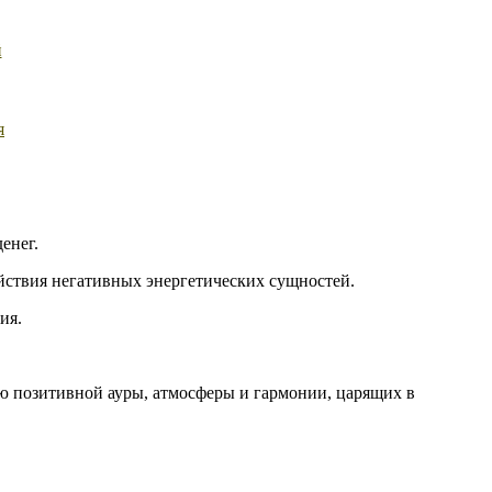
й
я
енег.
йствия негативных энергетических сущностей.
ия.
ю позитивной ауры, атмосферы и гармонии, царящих в