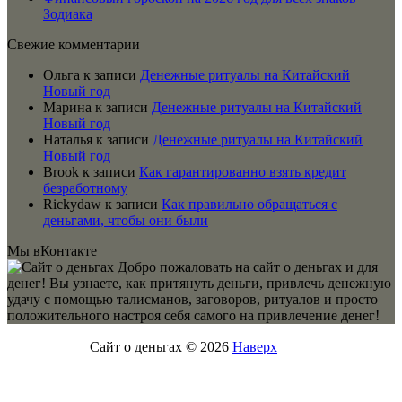
Зодиака
Свежие комментарии
Ольга
к записи
Денежные ритуалы на Китайский
Новый год
Марина
к записи
Денежные ритуалы на Китайский
Новый год
Наталья
к записи
Денежные ритуалы на Китайский
Новый год
Brook
к записи
Как гарантированно взять кредит
безработному
Rickydaw
к записи
Как правильно обращаться с
деньгами, чтобы они были
Мы вКонтакте
Добро пожаловать на сайт о деньгах и для
денег! Вы узнаете, как притянуть деньги, привлечь денежную
удачу с помощью талисманов, заговоров, ритуалов и просто
положительного настроя себя самого на привлечение денег!
Сайт о деньгах © 2026
Наверх