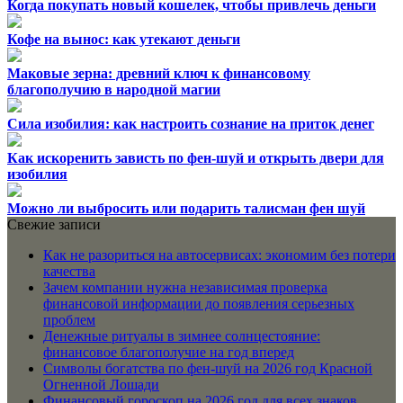
Когда покупать новый кошелек, чтобы привлечь деньги
Кофе на вынос: как утекают деньги
Маковые зерна: древний ключ к финансовому
благополучию в народной магии
Сила изобилия: как настроить сознание на приток денег
Как искоренить зависть по фен-шуй и открыть двери для
изобилия
Можно ли выбросить или подарить талисман фен шуй
Свежие записи
Как не разориться на автосервисах: экономим без потери
качества
Зачем компании нужна независимая проверка
финансовой информации до появления серьезных
проблем
Денежные ритуалы в зимнее солнцестояние:
финансовое благополучие на год вперед
Символы богатства по фен-шуй на 2026 год Красной
Огненной Лошади
Финансовый гороскоп на 2026 год для всех знаков