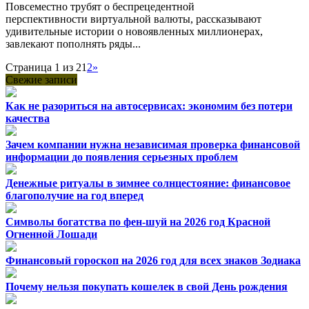
Повсеместно трубят о беспрецедентной
перспективности виртуальной валюты, рассказывают
удивительные истории о новоявленных миллионерах,
завлекают пополнять ряды...
Страница 1 из 2
1
2
»
Свежие записи
Как не разориться на автосервисах: экономим без потери
качества
Зачем компании нужна независимая проверка финансовой
информации до появления серьезных проблем
Денежные ритуалы в зимнее солнцестояние: финансовое
благополучие на год вперед
Символы богатства по фен-шуй на 2026 год Красной
Огненной Лошади
Финансовый гороскоп на 2026 год для всех знаков Зодиака
Почему нельзя покупать кошелек в свой День рождения