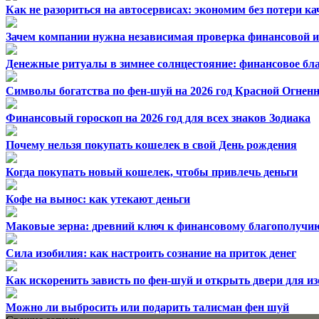
Как не разориться на автосервисах: экономим без потери ка
Зачем компании нужна независимая проверка финансовой 
Денежные ритуалы в зимнее солнцестояние: финансовое бла
Символы богатства по фен-шуй на 2026 год Красной Огнен
Финансовый гороскоп на 2026 год для всех знаков Зодиака
Почему нельзя покупать кошелек в свой День рождения
Когда покупать новый кошелек, чтобы привлечь деньги
Кофе на вынос: как утекают деньги
Маковые зерна: древний ключ к финансовому благополучию
Сила изобилия: как настроить сознание на приток денег
Как искоренить зависть по фен-шуй и открыть двери для и
Можно ли выбросить или подарить талисман фен шуй