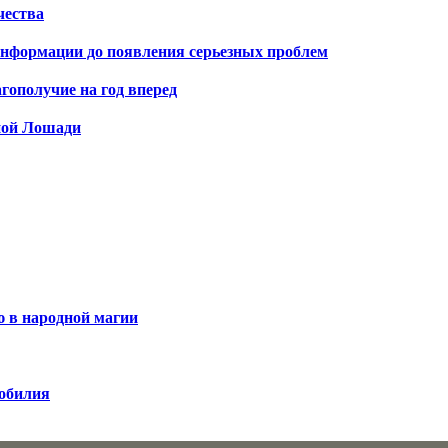
чества
информации до появления серьезных проблем
гополучие на год вперед
ной Лошади
 в народной магии
зобилия