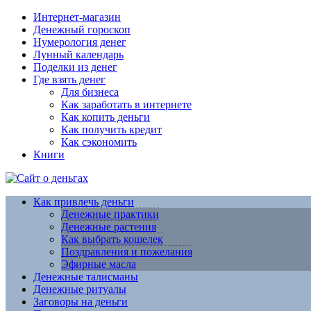
Интернет-магазин
Денежный гороскоп
Нумерология денег
Лунный календарь
Поделки из денег
Где взять денег
Для бизнеса
Как заработать в интернете
Как копить деньги
Как получить кредит
Как сэкономить
Книги
Как привлечь деньги
Денежные практики
Денежные растения
Как выбрать кошелек
Поздравления и пожелания
Эфирные масла
Денежные талисманы
Денежные ритуалы
Заговоры на деньги