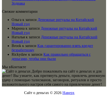
Зодиака
Свежие комментарии
Ольга
к записи
Денежные ритуалы на Китайский
Новый год
Марина
к записи
Денежные ритуалы на Китайский
Новый год
Наталья
к записи
Денежные ритуалы на Китайский
Новый год
Brook
к записи
Как гарантированно взять кредит
безработному
Rickydaw
к записи
Как правильно обращаться с
деньгами, чтобы они были
Мы вКонтакте
Добро пожаловать на сайт о деньгах и для
денег! Вы узнаете, как притянуть деньги, привлечь денежную
удачу с помощью талисманов, заговоров, ритуалов и просто
положительного настроя себя самого на привлечение денег!
Сайт о деньгах © 2026
Наверх