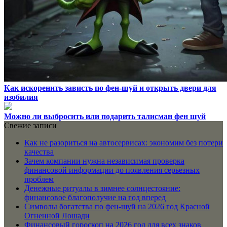
Как искоренить зависть по фен-шуй и открыть двери для
изобилия
Можно ли выбросить или подарить талисман фен шуй
Свежие записи
Как не разориться на автосервисах: экономим без потери
качества
Зачем компании нужна независимая проверка
финансовой информации до появления серьезных
проблем
Денежные ритуалы в зимнее солнцестояние:
финансовое благополучие на год вперед
Символы богатства по фен-шуй на 2026 год Красной
Огненной Лошади
Финансовый гороскоп на 2026 год для всех знаков