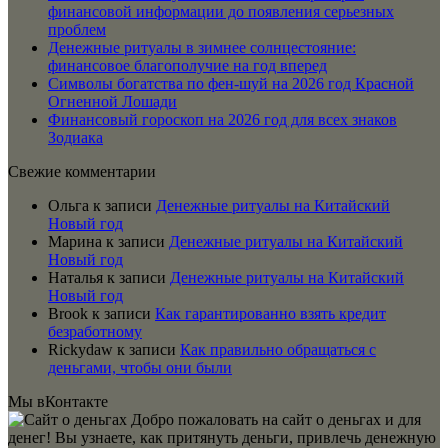
финансовой информации до появления серьезных
проблем
Денежные ритуалы в зимнее солнцестояние:
финансовое благополучие на год вперед
Символы богатства по фен-шуй на 2026 год Красной
Огненной Лошади
Финансовый гороскоп на 2026 год для всех знаков
Зодиака
Свежие комментарии
Ольга
к записи
Денежные ритуалы на Китайский
Новый год
Марина
к записи
Денежные ритуалы на Китайский
Новый год
Наталья
к записи
Денежные ритуалы на Китайский
Новый год
Brook
к записи
Как гарантированно взять кредит
безработному
Rickydaw
к записи
Как правильно обращаться с
деньгами, чтобы они были
Мы вКонтакте
Добро пожаловать на сайт о деньгах и для
денег! Вы узнаете, как притянуть деньги, привлечь денежную