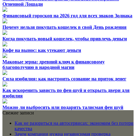
Огненной Лошади
Финансовый гороскоп на 2026 год для всех знаков Зодиака
Почему нельзя покупать кошелек в свой День рождения
Когда покупать новый кошелек, чтобы привлечь деньги
Кофе на вынос: как утекают деньги
Маковые зерна: древний ключ к финансовому
благополучию в народной магии
Сила изобилия: как настроить сознание на приток денег
Как искоренить зависть по фен-шуй и открыть двери для
изобилия
Можно ли выбросить или подарить талисман фен шуй
Свежие записи
Как не разориться на автосервисах: экономим без потери
качества
Зачем компании нужна независимая проверка