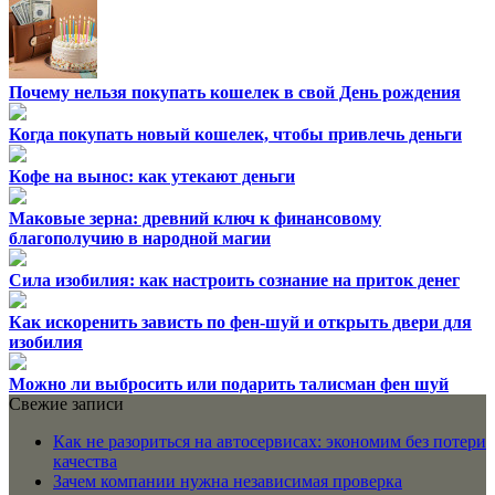
Почему нельзя покупать кошелек в свой День рождения
Когда покупать новый кошелек, чтобы привлечь деньги
Кофе на вынос: как утекают деньги
Маковые зерна: древний ключ к финансовому
благополучию в народной магии
Сила изобилия: как настроить сознание на приток денег
Как искоренить зависть по фен-шуй и открыть двери для
изобилия
Можно ли выбросить или подарить талисман фен шуй
Свежие записи
Как не разориться на автосервисах: экономим без потери
качества
Зачем компании нужна независимая проверка