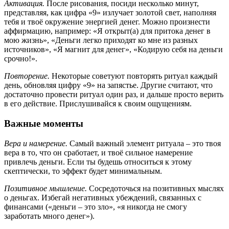
Активация.
После рисования, посиди несколько минут,
представляя, как цифра «9» излучает золотой свет, наполняя
тебя и твоё окружение энергией денег. Можно произнести
аффирмацию, например: «Я открыт(а) для притока денег в
мою жизнь», «Деньги легко приходят ко мне из разных
источников», «Я магнит для денег», «Кодирую себя на деньги
срочно!».
Повторение.
Некоторые советуют повторять ритуал каждый
день, обновляя цифру «9» на запястье. Другие считают, что
достаточно провести ритуал один раз, и дальше просто верить
в его действие. Прислушивайся к своим ощущениям.
Важные моменты
Вера и намерение.
Самый важный элемент ритуала – это твоя
вера в то, что он сработает, и твоё сильное намерение
привлечь деньги. Если ты будешь относиться к этому
скептически, то эффект будет минимальным.
Позитивное мышление.
Сосредоточься на позитивных мыслях
о деньгах. Избегай негативных убеждений, связанных с
финансами («деньги – это зло», «я никогда не смогу
заработать много денег»).