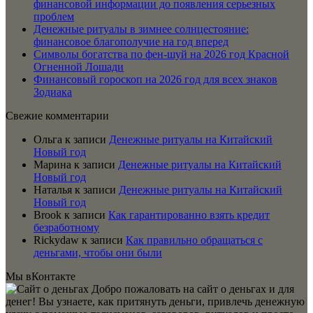
финансовой информации до появления серьезных
проблем
Денежные ритуалы в зимнее солнцестояние:
финансовое благополучие на год вперед
Символы богатства по фен-шуй на 2026 год Красной
Огненной Лошади
Финансовый гороскоп на 2026 год для всех знаков
Зодиака
Свежие комментарии
Ольга
к записи
Денежные ритуалы на Китайский
Новый год
Марина
к записи
Денежные ритуалы на Китайский
Новый год
Наталья
к записи
Денежные ритуалы на Китайский
Новый год
Brook
к записи
Как гарантированно взять кредит
безработному
Rickydaw
к записи
Как правильно обращаться с
деньгами, чтобы они были
Мы вКонтакте
Добро пожаловать на сайт о деньгах и для
денег! Вы узнаете, как притянуть деньги, привлечь денежную