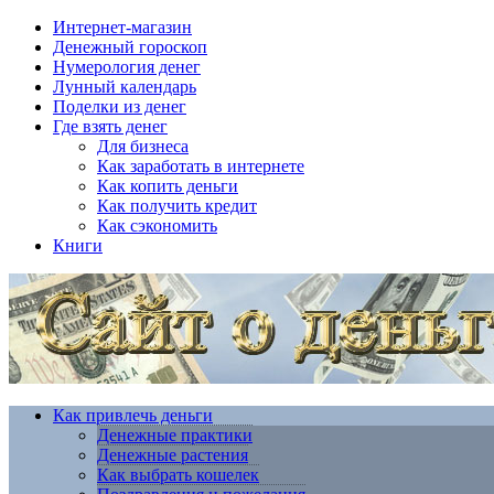
Интернет-магазин
Денежный гороскоп
Нумерология денег
Лунный календарь
Поделки из денег
Где взять денег
Для бизнеса
Как заработать в интернете
Как копить деньги
Как получить кредит
Как сэкономить
Книги
Как привлечь деньги
Денежные практики
Денежные растения
Как выбрать кошелек