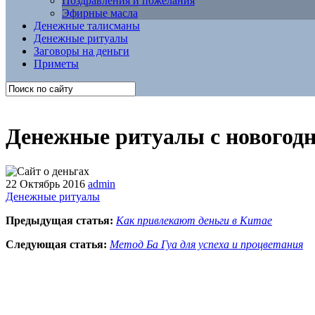
Поздравления и пожелания
Эфирные масла
Денежные талисманы
Денежные ритуалы
Заговоры на деньги
Приметы
Денежные ритуалы с новогодн
22 Октябрь 2016
admin
Денежные ритуалы
Предыдущая статья:
Как привлекают деньги в Китае
Следующая статья:
Метод Ба Гуа для успеха и процветания