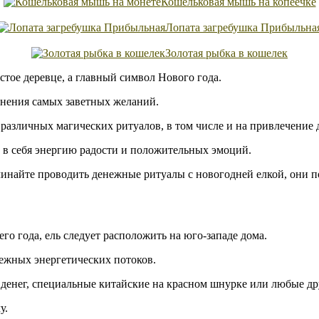
Кошельковая мышь на копеечке
Лопата загребушка Прибыльна
Золотая рыбка в кошелек
тое деревце, а главный символ Нового года.
олнения самых заветных желаний.
азличных магических ритуалов, в том числе и на привлечение д
т в себя энергию радости и положительных эмоций.
ачинайте проводить денежные ритуалы с новогодней елкой, они 
о года, ель следует расположить на юго-западе дома.
нежных энергетических потоков.
 денег, специальные китайские на красном шнурке или любые др
у.