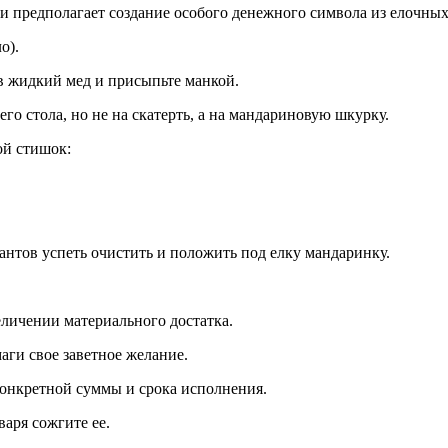
 предполагает создание особого денежного символа из елочных
о).
в жидкий мед и присыпьте манкой.
о стола, но не на скатерть, а на мандариновую шкурку.
ой стишок:
антов успеть очистить и положить под елку мандаринку.
еличении материального достатка.
аги свое заветное желание.
конкретной суммы и срока исполнения.
варя сожгите ее.