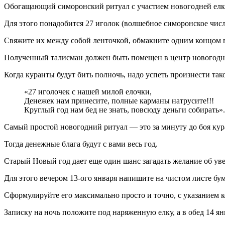
Обогащающий симоронский ритуал с участием новогодней елки
Для этого понадобится 27 иголок (волшебное симоронское числ
Свяжите их между собой ленточкой, обмакните одним концом 
Полученный талисман должен быть помещен в центр новогоднег
Когда куранты будут бить полночь, надо успеть произнести так
«27 иголочек с нашей милой елочки,
Денежек нам принесите, полные карманы натрусите!!!
Круглый год нам бед не знать, повсюду деньги собирать».
Самый простой новогодний ритуал — это за минуту до боя кур
Тогда денежные блага будут с вами весь год.
Старый Новый год дает еще один шанс загадать желание об ув
Для этого вечером 13-ого января напишите на чистом листе бум
Сформулируйте его максимально просто и точно, с указанием 
Записку на ночь положите под наряженную елку, а в обед 14 ян