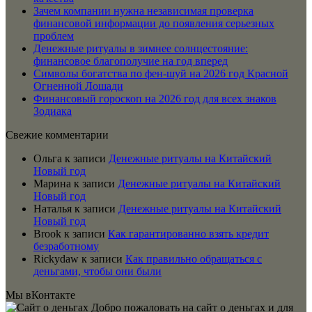
Зачем компании нужна независимая проверка
финансовой информации до появления серьезных
проблем
Денежные ритуалы в зимнее солнцестояние:
финансовое благополучие на год вперед
Символы богатства по фен-шуй на 2026 год Красной
Огненной Лошади
Финансовый гороскоп на 2026 год для всех знаков
Зодиака
Свежие комментарии
Ольга
к записи
Денежные ритуалы на Китайский
Новый год
Марина
к записи
Денежные ритуалы на Китайский
Новый год
Наталья
к записи
Денежные ритуалы на Китайский
Новый год
Brook
к записи
Как гарантированно взять кредит
безработному
Rickydaw
к записи
Как правильно обращаться с
деньгами, чтобы они были
Мы вКонтакте
Добро пожаловать на сайт о деньгах и для