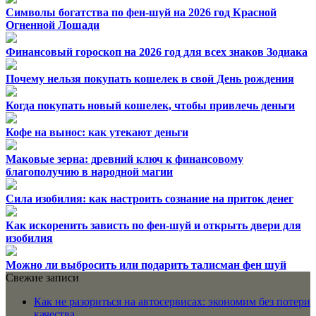
Символы богатства по фен-шуй на 2026 год Красной
Огненной Лошади
Финансовый гороскоп на 2026 год для всех знаков Зодиака
Почему нельзя покупать кошелек в свой День рождения
Когда покупать новый кошелек, чтобы привлечь деньги
Кофе на вынос: как утекают деньги
Маковые зерна: древний ключ к финансовому
благополучию в народной магии
Сила изобилия: как настроить сознание на приток денег
Как искоренить зависть по фен-шуй и открыть двери для
изобилия
Можно ли выбросить или подарить талисман фен шуй
Свежие записи
Как не разориться на автосервисах: экономим без потери
качества