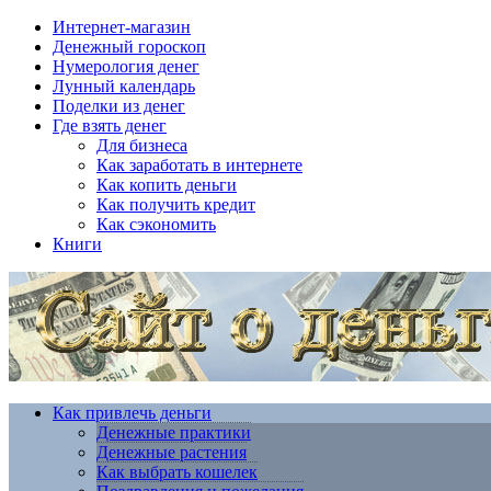
Интернет-магазин
Денежный гороскоп
Нумерология денег
Лунный календарь
Поделки из денег
Где взять денег
Для бизнеса
Как заработать в интернете
Как копить деньги
Как получить кредит
Как сэкономить
Книги
Как привлечь деньги
Денежные практики
Денежные растения
Как выбрать кошелек