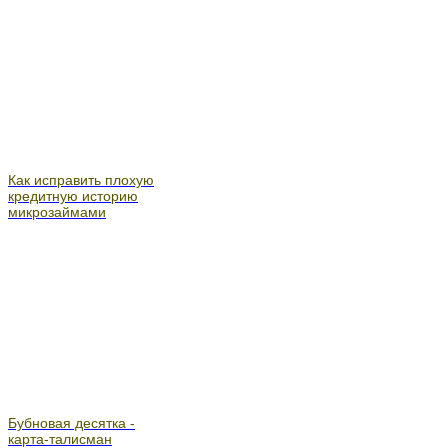
Как исправить плохую
кредитную историю
микрозаймами
Бубновая десятка -
карта-талисман