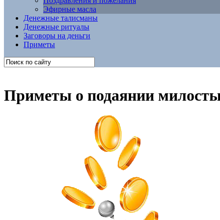
Поздравления и пожелания
Эфирные масла
Денежные талисманы
Денежные ритуалы
Заговоры на деньги
Приметы
Приметы о подаянии милосты