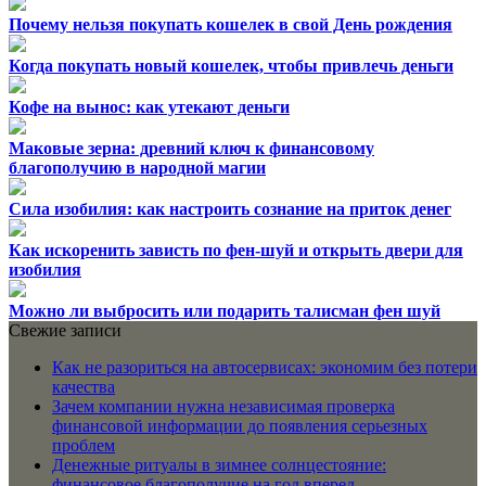
Почему нельзя покупать кошелек в свой День рождения
Когда покупать новый кошелек, чтобы привлечь деньги
Кофе на вынос: как утекают деньги
Маковые зерна: древний ключ к финансовому
благополучию в народной магии
Сила изобилия: как настроить сознание на приток денег
Как искоренить зависть по фен-шуй и открыть двери для
изобилия
Можно ли выбросить или подарить талисман фен шуй
Свежие записи
Как не разориться на автосервисах: экономим без потери
качества
Зачем компании нужна независимая проверка
финансовой информации до появления серьезных
проблем
Денежные ритуалы в зимнее солнцестояние:
финансовое благополучие на год вперед