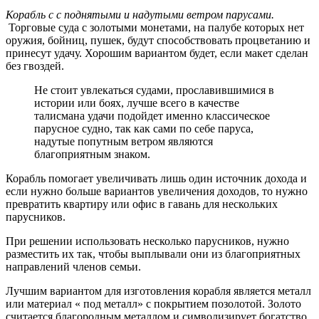
Корабль с с поднятыми и надутыми ветром парусами.
Торговые суда c золотыми монетами, на палубе которых нет
оружия, бойниц, пушек, будут способствовать процветанию и
принесут удачу. Хорошим вариантом будет, если макет сделан
без гвоздей.
Не стоит увлекаться судами, прославившимися в
истории или боях, лучше всего в качестве
талисмана удачи подойдет именно классическое
парусное судно, так как сами по себе паруса,
надутые попутным ветром являются
благоприятным знаком.
Корабль помогает увеличивать лишь один источник дохода и
если нужно больше вариантов увеличения доходов, то нужно
превратить квартиру или офис в гавань для нескольких
парусников.
При решении использовать несколько парусников, нужно
разместить их так, чтобы выплывали они из благоприятных
направлений членов семьи.
Лучшим вариантом для изготовления корабля является металл
или материал « под металл» с покрытием позолотой. Золото
считается благородным металлом и символизирует богатство