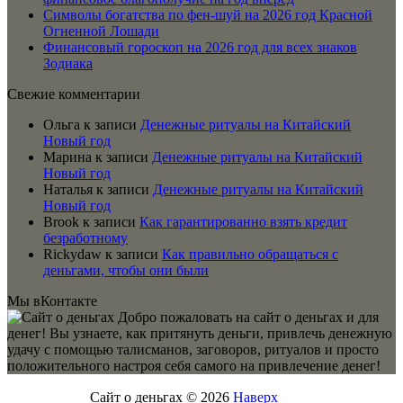
Символы богатства по фен-шуй на 2026 год Красной
Огненной Лошади
Финансовый гороскоп на 2026 год для всех знаков
Зодиака
Свежие комментарии
Ольга
к записи
Денежные ритуалы на Китайский
Новый год
Марина
к записи
Денежные ритуалы на Китайский
Новый год
Наталья
к записи
Денежные ритуалы на Китайский
Новый год
Brook
к записи
Как гарантированно взять кредит
безработному
Rickydaw
к записи
Как правильно обращаться с
деньгами, чтобы они были
Мы вКонтакте
Добро пожаловать на сайт о деньгах и для
денег! Вы узнаете, как притянуть деньги, привлечь денежную
удачу с помощью талисманов, заговоров, ритуалов и просто
положительного настроя себя самого на привлечение денег!
Сайт о деньгах © 2026
Наверх