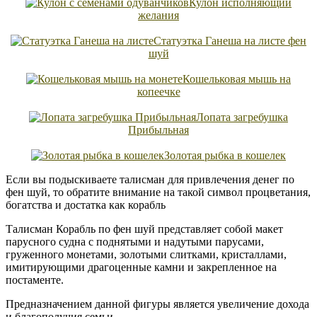
Кулон исполняющий
желания
Статуэтка Ганеша на листе фен
шуй
Кошельковая мышь на
копеечке
Лопата загребушка
Прибыльная
Золотая рыбка в кошелек
Если вы подыскиваете талисман для привлечения денег по
фен шуй, то обратите внимание на такой символ процветания,
богатства и достатка как корабль
Талисман Корабль по фен шуй представляет собой макет
парусного судна с поднятыми и надутыми парусами,
груженного монетами, золотыми слитками, кристаллами,
имитирующими драгоценные камни и закрепленное на
постаменте.
Предназначением данной фигуры является увеличение дохода
и благополучия семьи.