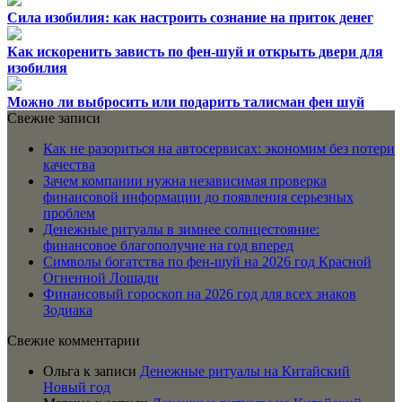
Сила изобилия: как настроить сознание на приток денег
Как искоренить зависть по фен-шуй и открыть двери для
изобилия
Можно ли выбросить или подарить талисман фен шуй
Свежие записи
Как не разориться на автосервисах: экономим без потери
качества
Зачем компании нужна независимая проверка
финансовой информации до появления серьезных
проблем
Денежные ритуалы в зимнее солнцестояние:
финансовое благополучие на год вперед
Символы богатства по фен-шуй на 2026 год Красной
Огненной Лошади
Финансовый гороскоп на 2026 год для всех знаков
Зодиака
Свежие комментарии
Ольга
к записи
Денежные ритуалы на Китайский
Новый год