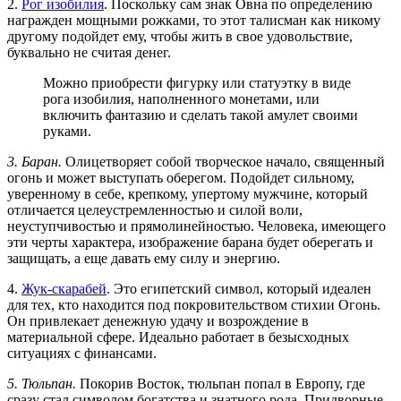
2.
Рог изобилия
. Поскольку сам знак Овна по определению
награжден мощными рожками, то этот талисман как никому
другому подойдет ему, чтобы жить в свое удовольствие,
буквально не считая денег.
Можно приобрести фигурку или статуэтку в виде
рога изобилия, наполненного монетами, или
включить фантазию и сделать такой амулет своими
руками.
3. Баран.
Олицетворяет собой творческое начало, священный
огонь и может выступать оберегом. Подойдет сильному,
уверенному в себе, крепкому, упертому мужчине, который
отличается целеустремленностью и силой воли,
неуступчивостью и прямолинейностью. Человека, имеющего
эти черты характера, изображение барана будет оберегать и
защищать, а еще давать ему силу и энергию.
4.
Жук-скарабей
. Это египетский символ, который идеален
для тех, кто находится под покровительством стихии Огонь.
Он привлекает денежную удачу и возрождение в
материальной сфере. Идеально работает в безысходных
ситуациях с финансами.
5. Тюльпан.
Покорив Восток, тюльпан попал в Европу, где
сразу стал символом богатства и знатного рода. Придворные