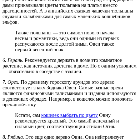
дамы прикалывали цветы тюльпана на платья вместо
драгоценностей. А в английских сказках чашечки тюльпаны
служили колыбельками для самых маленьких волшебников —
эльфов.
Также тюльпаны — это символ нового начала,
весны и романтики, ведь они одними из первых
распускаются после долгой зимы. Овен также
первый весенний знак.
6. Герань.
Рекомендуется держать в доме это комнатное
растение, как источник достатка в доме. Но с одним условием
— обязательно в соседстве с азалией.
7. Орех.
По древнему гороскопу друидов это дерево
соответствует знаку Зодиака Овен. Самые разные орехи
являются финансовыми талисманами и издавна используются
в денежных обрядах. Например, в кошелек можно положить
орех-двойчатку.
Кстати, сам
кошелек выбрать по цвету
Овну
рекомендуется красный. Это самый денежный и
сильный цвет, соответствующий стихии Огня.
8. Рябина.
Это еще одно дерево Овна. Она нейтрализует