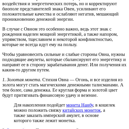
воздействия и энергетических потерь, но и корректируют
биополе представителей знака Овен, усиливают его
положительные качества и ослабляют негатив, мешающий
проникновению денежной энергии.
В случае с Овном это особенно важно, ведь этот знак с
рождения наделен мощной энергетикой, а также напором,
упрямством, тщеславием и некоторой конфликтностью,
которые не всегда идут ему на пользу.
Чтобы уравновесить сильные и слабые стороны Овна, нужны
подходящие амулеты, которые сбалансируют его энергетику и
направят ее в сторону зарабатывания денег. Или получения их
каким-то другим путем.
1. Золотая монета.
Стихия Овна — Огонь, и все изделия из
золота могут стать магическими денежными талисманами. А
тем более, сама денежка. Ее круглая форма и золотой цвет
будут притягивать финансовую удачу и везение.
Для накопления подойдет
монета Нанбу
, в кошелек
можно положить связку
китайских монеток
, а
также заказать имперский амулет, в основе
которого также лежит монетка.