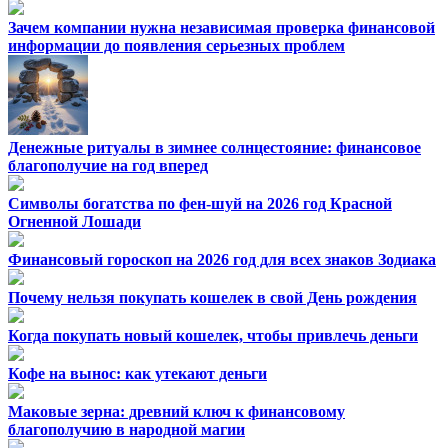
Зачем компании нужна независимая проверка финансовой
информации до появления серьезных проблем
Денежные ритуалы в зимнее солнцестояние: финансовое
благополучие на год вперед
Символы богатства по фен-шуй на 2026 год Красной
Огненной Лошади
Финансовый гороскоп на 2026 год для всех знаков Зодиака
Почему нельзя покупать кошелек в свой День рождения
Когда покупать новый кошелек, чтобы привлечь деньги
Кофе на вынос: как утекают деньги
Маковые зерна: древний ключ к финансовому
благополучию в народной магии