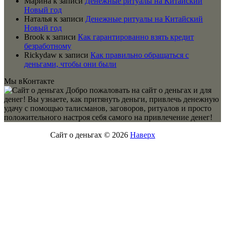
Марина
к записи
Денежные ритуалы на Китайский
Новый год
Наталья
к записи
Денежные ритуалы на Китайский
Новый год
Brook
к записи
Как гарантированно взять кредит
безработному
Rickydaw
к записи
Как правильно обращаться с
деньгами, чтобы они были
Мы вКонтакте
Добро пожаловать на сайт о деньгах и для
денег! Вы узнаете, как притянуть деньги, привлечь денежную
удачу с помощью талисманов, заговоров, ритуалов и просто
положительного настроя себя самого на привлечение денег!
Сайт о деньгах © 2026
Наверх